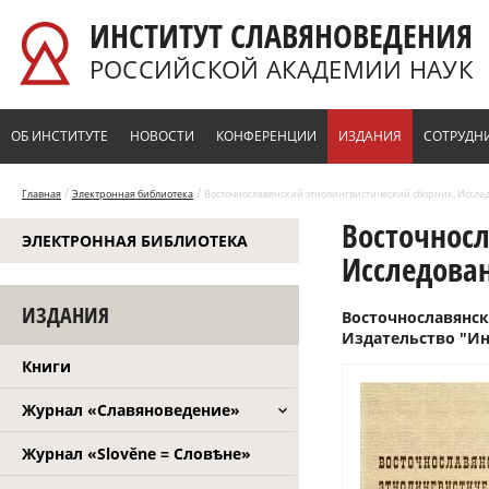
Перейти к основному содержанию
ИНСТИТУТ СЛАВЯНОВЕДЕНИЯ
РОССИЙСКОЙ АКАДЕМИИ НАУК
ОБ ИНСТИТУТЕ
НОВОСТИ
КОНФЕРЕНЦИИ
ИЗДАНИЯ
СОТРУДН
/
/
Главная
Электронная библиотека
Восточнославянский этнолингвистический сборник. Исслед
Восточносл
ЭЛЕКТРОННАЯ БИБЛИОТЕКА
Исследован
ИЗДАНИЯ
Восточнославянск
Издательство "Ин
Книги
Журнал «Славяноведение»
Журнал «Slověne = Словѣне»