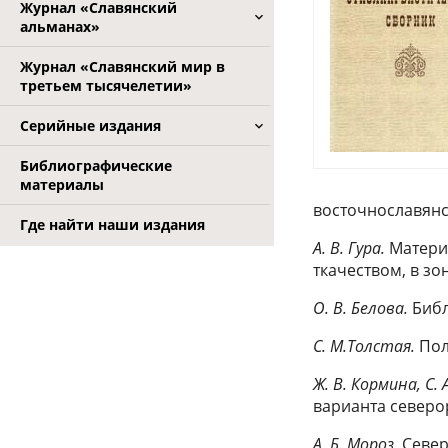
Журнал «Славянский
альманах»
Журнал «Славянский мир в
третьем тысячелетии»
Серийные издания
Библиографические
материалы
восточнославянс
Где найти наши издания
А. В. Гура.
Материа
ткачеством, в з
О. В. Белова.
Библ
С. М.Толстая.
Пол
Ж. В. Кормина, С.
варианта северо
А. Б. Мороз.
Север