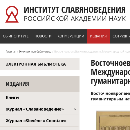
Перейти к основному содержанию
ИНСТИТУТ СЛАВЯНОВЕДЕНИЯ
РОССИЙСКОЙ АКАДЕМИИ НАУК
ОБ ИНСТИТУТЕ
НОВОСТИ
КОНФЕРЕНЦИИ
ИЗДАНИЯ
СОТРУДН
/
/
Главная
Электронная библиотека
Восточноевропейские исследования. Международный журна
Восточное
ЭЛЕКТРОННАЯ БИБЛИОТЕКА
Междунаро
гуманитарн
ИЗДАНИЯ
Восточноевропей
Книги
гуманитарным наук
Журнал «Славяноведение»
Журнал «Slověne = Словѣне»