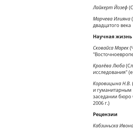
Лайкерт Йозеф
(
Марчева Илияна
двадцатого века
Научная жизнь
Сковайса Марек
(
"Восточноевропей
Кралёва Люба
(С
исследования" (
Коровицына Н.В.
и гуманитарным 
заседании бюро 
2006 г.)
Рецензии
Кабзиньска Ивон