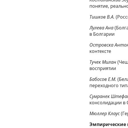
понятие, реальн
Тишков В.А.
(Росс
Лулева Ана
(Болг
в Болгарии
Островска Анто
контексте
Тучек Милан
(Чеш
восприятии
Бабосов Е.М.
(Бел
переходного тип
Сумранек Штеф
консолидации в 
Мюллер Клаус
(Г
Эмпирические 