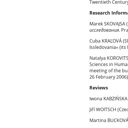
Twentieth Centur
Research Inform
Marek SKOVAJSA (C
исследования
. Pr
Cuba KRAĽOVÁ (Sl
Issledovania» (it
Natalya KOROVITSY
Sciences in Human
meeting of the bu
26 February 2006
Reviews
Iwona KABZIŃSKA 
Jiří WOITSCH (Czec
Martina BUCKOVÁ, 