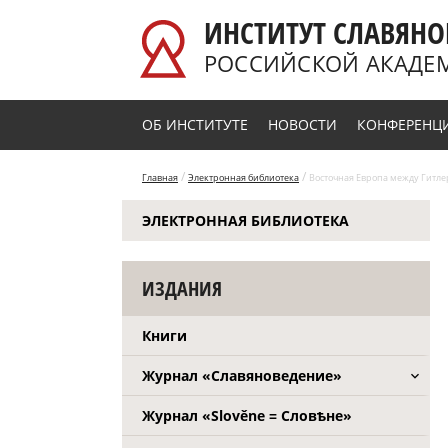
Перейти к основному содержанию
ИНСТИТУТ СЛАВЯНО
РОССИЙСКОЙ АКАДЕ
ОБ ИНСТИТУТЕ
НОВОСТИ
КОНФЕРЕНЦ
/
/
Главная
Электронная библиотека
Восточная Европа между Гитлеро
ЭЛЕКТРОННАЯ БИБЛИОТЕКА
ИЗДАНИЯ
Книги
Журнал «Славяноведение»
Журнал «Slověne = Словѣне»