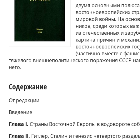
двумя основными полюса
восточноевропейских стр
мировой войны. На основ
ников, среди которых ва
из отечественных и зару
картина при­чин и механи
восточноевропейских гос
(частично вместе с фашист
тяжелого внешнеполитического поражения СССР нак
него.
Содержание
От редакции
Введение
Глава I.
Страны Восточной Европы в водовороте со
Глава II.
Гитлер, Сталин и генезис четвертого разде