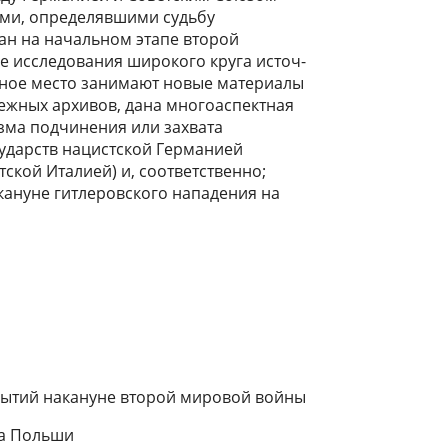
ми, определявшими судьбу
ан на начальном этапе второй
е исследования широкого круга источ­
жное место занимают новые материалы
бежных архивов, дана многоаспектная
зма подчинения или захвата
ударств нацистской Германией
ской Италией) и, соот­ветственно;
ануне гитлеровского нападения на
бытий накануне второй мировой войны
ла Польши