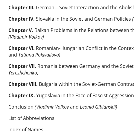
Chapter III
.
German—Soviet Interaction and the Abolis
Chapter IV
.
Slovakia in the Soviet and German Policies
Chapter V
.
Balkan Problems in the Relations between 
(Vladimir Volkov)
Chapter VI
.
Romanian-Hungarian Conflict in the Contex
and
Tatiana Pokivailova)
Chapter VII
.
Romania between Germany and the Soviet U
Yereshchenko)
Chapter VIII
.
Bulgaria within the Soviet-German Contrad
Chapter IX
.
Yugoslavia in the Face of Fascist Aggressio
Conclusion
(Vladimir Volkov
and
Leonid Gibianskii)
List of Abbreviations
Index of Names