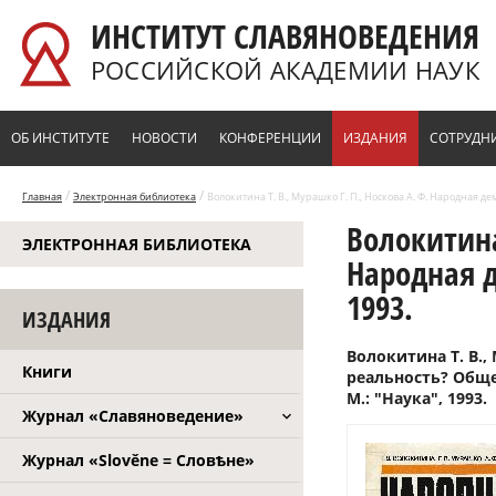
Перейти к основному содержанию
ИНСТИТУТ СЛАВЯНОВЕДЕНИЯ
РОССИЙСКОЙ АКАДЕМИИ НАУК
ОБ ИНСТИТУТЕ
НОВОСТИ
КОНФЕРЕНЦИИ
ИЗДАНИЯ
СОТРУДН
/
/
Главная
Электронная библиотека
Волокитина Т. В., Мурашко Г. П., Носкова А. Ф. Народная де
Волокитина
ЭЛЕКТРОННАЯ БИБЛИОТЕКА
Народная д
1993.
ИЗДАНИЯ
Волокитина Т. В.,
Книги
реальность? Обще
М.: "Наука", 1993.
Журнал «Славяноведение»
Журнал «Slověne = Словѣне»