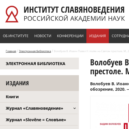
Перейти к основному содержанию
ИНСТИТУТ СЛАВЯНОВЕДЕНИЯ
РОССИЙСКОЙ АКАДЕМИИ НАУК
ОБ ИНСТИТУТЕ
НОВОСТИ
КОНФЕРЕНЦИИ
ИЗДАНИЯ
СОТРУДН
/
/
Главная
Электронная библиотека
Волобуев В. Иоанн Павел II: поляк на Святом престоле. М., 
Волобуев В
ЭЛЕКТРОННАЯ БИБЛИОТЕКА
престоле. М
ИЗДАНИЯ
Волобуев В. Иоанн
обозрение, 2020. —
Книги
Журнал «Славяноведение»
Журнал «Slověne = Словѣне»