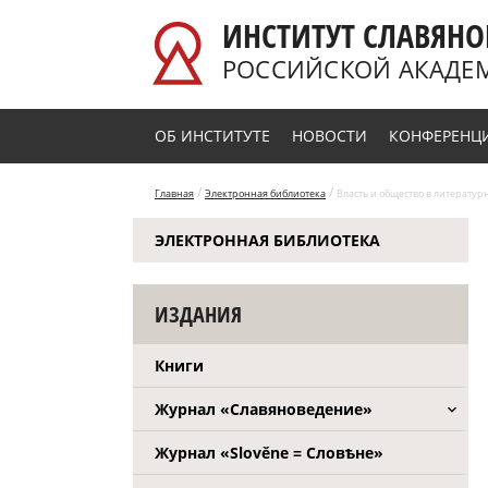
Перейти к основному содержанию
ИНСТИТУТ СЛАВЯНО
РОССИЙСКОЙ АКАДЕ
ОБ ИНСТИТУТЕ
НОВОСТИ
КОНФЕРЕНЦ
/
/
Главная
Электронная библиотека
Власть и общество в литературны
ЭЛЕКТРОННАЯ БИБЛИОТЕКА
ИЗДАНИЯ
Книги
Журнал «Славяноведение»
Журнал «Slověne = Словѣне»