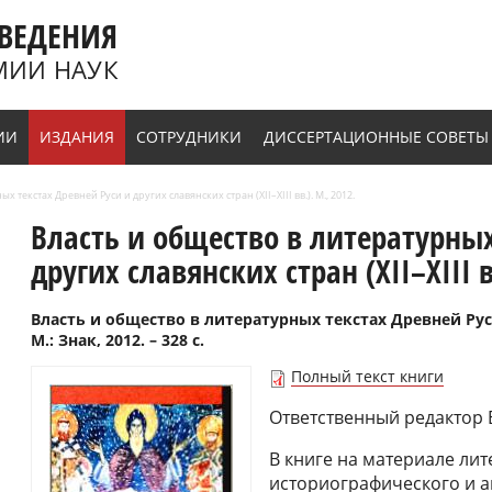
ВЕДЕНИЯ
МИИ НАУК
ИИ
ИЗДАНИЯ
СОТРУДНИКИ
ДИССЕРТАЦИОННЫЕ СОВЕТЫ
х текстах Древней Руси и других славянских стран (XII–XIII вв.). М., 2012.
Власть и общество в литературных
других славянских стран (XII–XIII в
Власть и общество в литературных текстах Древней Руси 
М.: Знак, 2012. – 328 с.
Полный текст книги
Ответственный редактор Б
В книге на материале ли
историографического и а