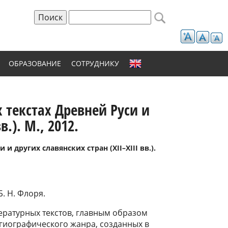
Поиск
Форма поиска
ОБРАЗОВАНИЕ
СОТРУДНИКУ
 текстах Древней Руси и
в.). М., 2012.
и других славянских стран (XII–XIII вв.).
. Н. Флоря.
тературных текстов, главным образом
гиографического жанра, созданных в