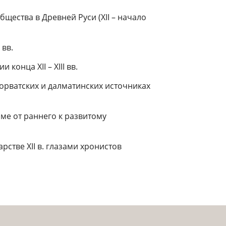
щества в Древней Руси (XII – начало
 вв.
конца XII – XIII вв.
хорватских и далматинских источниках
ме от раннего к развитому
стве XII в. глазами хронистов