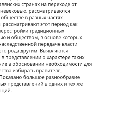
авянских странах на переходе от
дневековью, рассматриваются
 обществе в разных частях
ы рассматривают этот период как
перестройки традиционных
ю и обществом, в основе которых
наследственной передаче власти
го рода другим. Выявляются
в представлении о характере таких
ние в обосновании необходимости для
ества избирать правителя,
. Показано большое разнообразие
ых представлений в одних и тех же
нций.