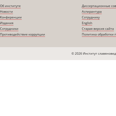
Об институте
Диссертационные со
Новости
Аспирантура
Конференции
Сотруднику
Издания
English
Сотрудники
Старая версия сайта
Противодействие коррупции
Политика обработки 
© 2026 Институт славяновед