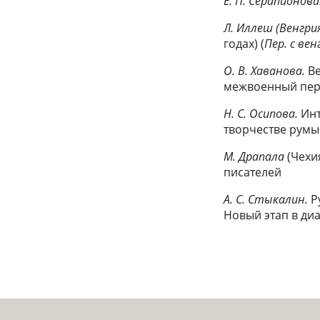
Е. П. Серапионова
Л. Иллеш (Венгрия
годах) (
Пер. с вен
О. В. Хаванова.
Ве
межвоенный перио
Н. С. Осипова.
Инт
творчестве румы
М. Драпала
(Чехи
писателей
А. С. Стыкалин.
Р
Новый этап в диа