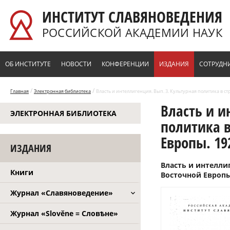
Перейти к основному содержанию
ИНСТИТУТ СЛАВЯНОВЕДЕНИЯ
РОССИЙСКОЙ АКАДЕМИИ НАУК
ОБ ИНСТИТУТЕ
НОВОСТИ
КОНФЕРЕНЦИИ
ИЗДАНИЯ
СОТРУДН
/
/
Главная
Электронная библиотека
Власть и интеллигенция. Вып. 3. Культурная политика в ст
Власть и и
ЭЛЕКТРОННАЯ БИБЛИОТЕКА
политика в
Европы. 19
ИЗДАНИЯ
Власть и интелли
Книги
Восточной Европы.
Журнал «Славяноведение»
Журнал «Slověne = Словѣне»