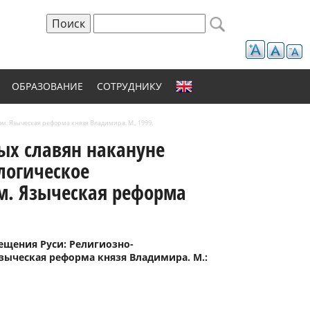
Поиск
Форма поиска
ОБРАЗОВАНИЕ
СОТРУДНИКУ
м. Языческая реформа князя Владимира. М., 1999.
ных славян накануне
логическое
м. Языческая реформа
ещения Руси: Религиозно-
ыческая реформа князя Владимира. М.: