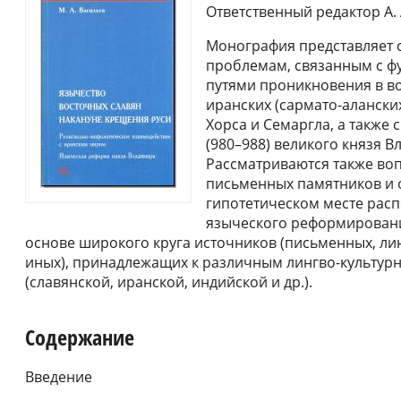
Ответственный редактор А. 
Монография представляет 
проблемам, связанным с ф
путями проникновения в в
иранских (сармато-алански
Хорса и Семаргла, а также
(980–988) великого князя 
Рассматриваются также во
письменных памятников и 
гипотетическом месте рас
языческого реформировани
основе широкого круга источников (письменных, ли
иных), принадлежащих к различным лингво-культур
(славянской, иранской, индийской и др.).
Содержание
Введение