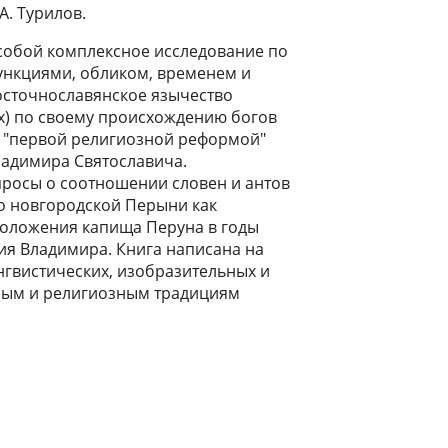
А. Турилов.
собой комплексное исследование по
ункциями, обликом, временем и
осточнославянское язычество
х) по своему происхождению богов
 с "первой религиозной реформой"
Владимира Святославича.
просы о соотношении словен и антов
о новгородской Перыни как
положения капища Перуна в годы
я Владимира. Книга написана на
нгвистических, изобразительных и
ным и религиозным традициям