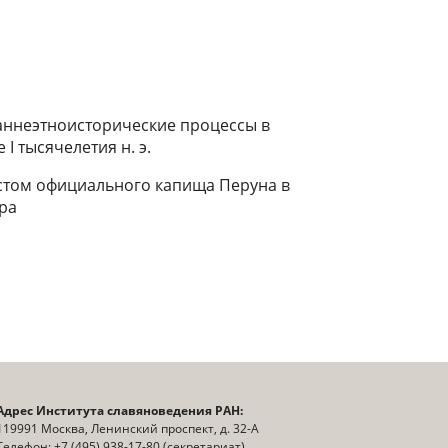
раннеэтноисторические процессы в
 тысячелетия н. э.
стом официального капища Перуна в
ра
Адрес Института славяноведения РАН:
119991 Москва, Ленинский проспект, д. 32-А
Телефон: +7 (495) 938-17-80 (секретариат)