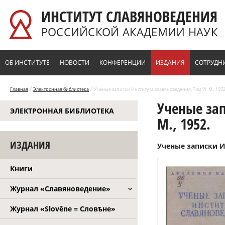
Перейти к основному содержанию
ИНСТИТУТ СЛАВЯНОВЕДЕНИЯ
РОССИЙСКОЙ АКАДЕМИИ НАУК
ОБ ИНСТИТУТЕ
НОВОСТИ
КОНФЕРЕНЦИИ
ИЗДАНИЯ
СОТРУДН
/
/
Главная
Электронная библиотека
Ученые записки Института славяноведения. Том VI. М., 1952
Ученые зап
ЭЛЕКТРОННАЯ БИБЛИОТЕКА
М., 1952.
ИЗДАНИЯ
Ученые записки Ин
Книги
Журнал «Славяноведение»
Журнал «Slověne = Словѣне»