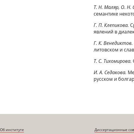
Т. Н. Маляр, О. Н
семантике некот
Г. П. Клепикова.
С
явлений в диалек
Г. К. Венедиктов.
литовском и сла
Т. С. Тихомирова.
И. А. Седакова.
Ме
русском и болга
Об институте
Диссертационные со