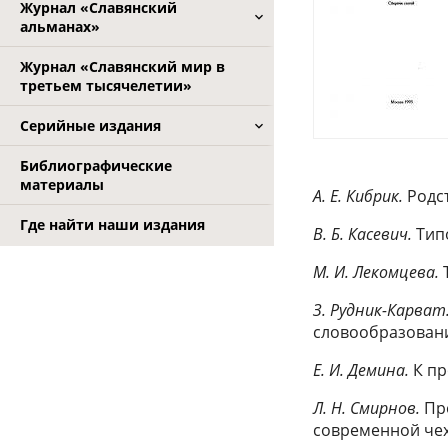
Журнал «Славянский
альманах»
Журнал «Славянский мир в
третьем тысячелетии»
Серийные издания
Библиографические
материалы
А. Е. Кибрик.
Родст
Где найти наши издания
В. Б. Касевич.
Типо
М. И. Лекомцева.
Т
З. Рудник-Карват
словообразован
Е. И. Демина.
К пр
Л. Н. Смирнов.
Про
современной чех