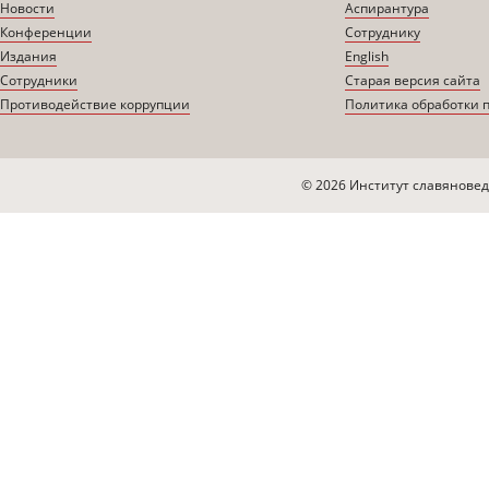
Новости
Аспирантура
Конференции
Сотруднику
Издания
English
Сотрудники
Старая версия сайта
Противодействие коррупции
Политика обработки 
© 2026 Институт славяновед