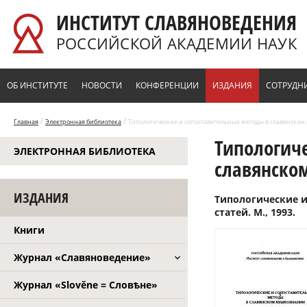
Перейти к основному содержанию
ИНСТИТУТ СЛАВЯНОВЕДЕНИЯ
РОССИЙСКОЙ АКАДЕМИИ НАУК
ОБ ИНСТИТУТЕ
НОВОСТИ
КОНФЕРЕНЦИИ
ИЗДАНИЯ
СОТРУДН
/
/
Главная
Электронная библиотека
Типологические и сопоставительные методы в славянском я
Типологич
ЭЛЕКТРОННАЯ БИБЛИОТЕКА
славянском
ИЗДАНИЯ
Типологические и
статей. М., 1993.
Книги
Журнал «Славяноведение»
Журнал «Slověne = Словѣне»