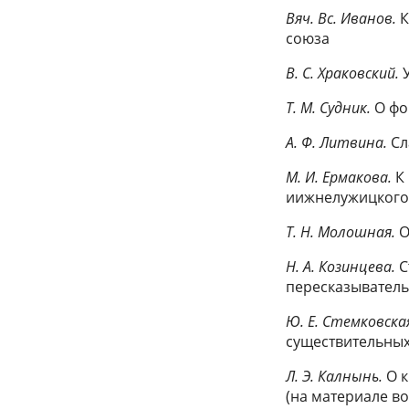
Вяч. Вс. Иванов.
К
союза
В. С. Храковский.
У
Т. М. Судник.
О фо
А. Ф. Литвина.
Сл
М. И. Ермакова.
К 
иижнелужицкого
Т. Н. Молошная.
О
Н. А. Козинцева.
С
пересказыватель
Ю. Е. Стемковска
существительных
Л. Э. Калнынь.
О к
(на материале в