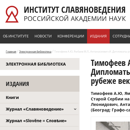
Перейти к основному содержанию
ИНСТИТУТ СЛАВЯНОВЕДЕНИЯ
РОССИЙСКОЙ АКАДЕМИИ НАУК
ОБ ИНСТИТУТЕ
НОВОСТИ
КОНФЕРЕНЦИИ
ИЗДАНИЯ
СОТРУДН
/
/
Главная
Электронная библиотека
Тимофеев А.Ю, Ямбаев М.Л., Антанасиевич И. Дипломаты р
Тимофеев А
ЭЛЕКТРОННАЯ БИБЛИОТЕКА
Дипломаты
рубеже век
ИЗДАНИЯ
Тимофеев А.Ю, Ям
Книги
Старой Сербии на
Леонидович, Анта
Журнал «Славяноведение»
(Београд: Графо-сан
Журнал «Slověne = Словѣне»