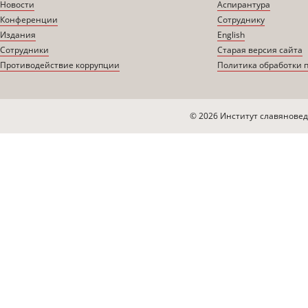
Новости
Аспирантура
Конференции
Сотруднику
Издания
English
Сотрудники
Старая версия сайта
Противодействие коррупции
Политика обработки 
© 2026 Институт славяновед