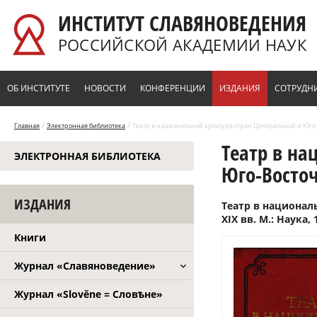
Перейти к основному содержанию
ИНСТИТУТ СЛАВЯНОВЕДЕНИЯ
РОССИЙСКОЙ АКАДЕМИИ НАУК
ОБ ИНСТИТУТЕ
НОВОСТИ
КОНФЕРЕНЦИИ
ИЗДАНИЯ
СОТРУДН
/
/
Главная
Электронная библиотека
Театр в национальной культуре стран Центральной и Юго-Во
Театр в на
ЭЛЕКТРОННАЯ БИБЛИОТЕКА
Юго-Восточ
ИЗДАНИЯ
Театр в национал
XIX вв. М.: Наука, 
Книги
Журнал «Славяноведение»
Журнал «Slověne = Словѣне»