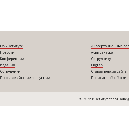
Об институте
Диссертационные со
Новости
Аспирантура
Конференции
Сотруднику
Издания
English
Сотрудники
Старая версия сайта
Противодействие коррупции
Политика обработки 
© 2026 Институт славяновед