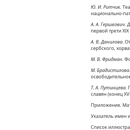
Ю. И. Ритчик.
Те
национально-пат
А. А. Гершкович.
Д
первой трети XIX 
А. В. Данилова.
От
сербского, хорва
М. В. Фридман.
Фо
М. Брадистилова
освободительно
Т. А. Путинцева.
славян (конец XVI
Приложение. Ма
Указатель имен 
Список иллюстр