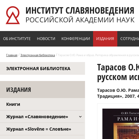
Перейти к основному содержанию
ИНСТИТУТ СЛАВЯНОВЕДЕНИЯ
РОССИЙСКОЙ АКАДЕМИИ НАУК
ОБ ИНСТИТУТЕ
НОВОСТИ
КОНФЕРЕНЦИИ
ИЗДАНИЯ
СОТРУДН
/
/
Главная
Электронная библиотека
Тарасов О.Ю. Рама и образ. Риторика обрамления в русском 
Тарасов О.
ЭЛЕКТРОННАЯ БИБЛИОТЕКА
русском иск
ИЗДАНИЯ
Тарасов О.Ю. Рама
Традиция», 2007, 4
Книги
Журнал «Славяноведение»
Журнал «Slověne = Словѣне»