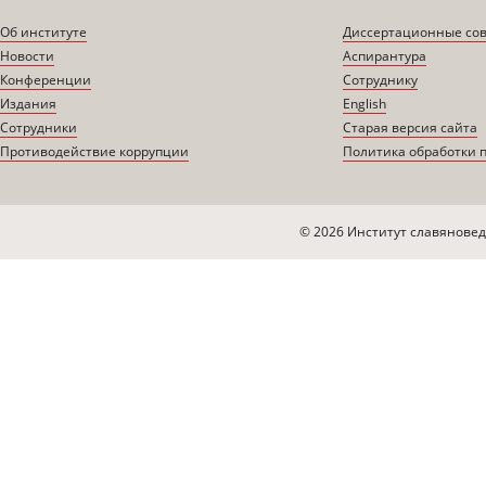
Об институте
Диссертационные со
Новости
Аспирантура
Конференции
Сотруднику
Издания
English
Сотрудники
Старая версия сайта
Противодействие коррупции
Политика обработки 
© 2026 Институт славяновед