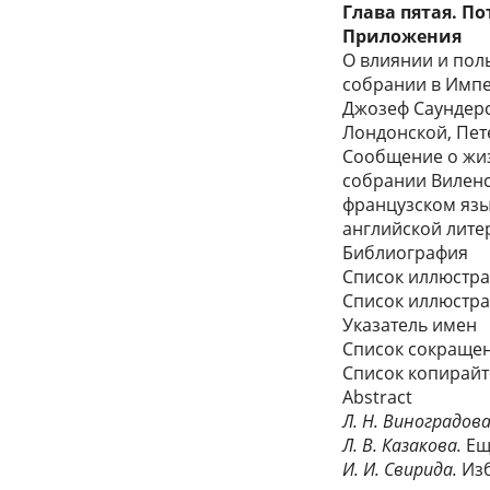
Глава пятая. П
Приложения
О влиянии и пол
собрании в Импе
Джозеф Саундерс
Лондонской, Пет
Сообщение о жиз
собрании Виленс
французском язы
английской ли
Библиография
Список иллюстр
Список иллюстра
Указатель имен
Список сокраще
Список копирай
Abstract
Л. Н. Виноградов
Л. В. Казакова.
Ещ
И. И. Свирида.
Изб