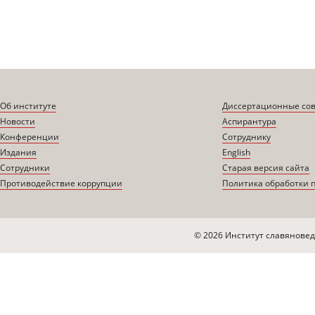
Об институте
Диссертационные со
Новости
Аспирантура
Конференции
Сотруднику
Издания
English
Сотрудники
Старая версия сайта
Противодействие коррупции
Политика обработки 
© 2026 Институт славяновед