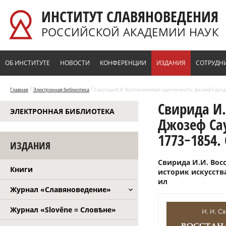
Перейти к основному содержанию
ИНСТИТУТ СЛАВЯНОВЕДЕНИЯ
РОССИЙСКОЙ АКАДЕМИИ НАУК
ОБ ИНСТИТУТЕ
НОВОСТИ
КОНФЕРЕНЦИИ
ИЗДАНИЯ
СОТРУДН
/
/
Главная
Электронная библиотека
Свирида И.И. Восстанавливая идентичность: Джозеф Саундер
Свирида И.
ЭЛЕКТРОННАЯ БИБЛИОТЕКА
Джозеф Сау
1773−1854. 
ИЗДАНИЯ
Свирида И.И. Вос
Книги
историк искусства,
ил
Журнал «Славяноведение»
Журнал «Slověne = Словѣне»