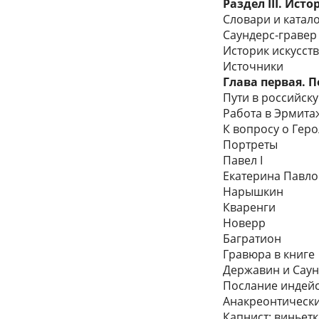
Раздел III. Ист
Словари и катал
Саундерc-гравер 
Историк искусст
Источники
Глава первая. П
Пути в российску
Работа в Эрмит
К вопросу о Гер
Портреты
Павел I
Екатерина Павл
Нарышкин
Кваренги
Новерр
Багратион
Гравюра в книге
Державин и Сау
Послание индей
Анакреонтическ
Капнист: виньет