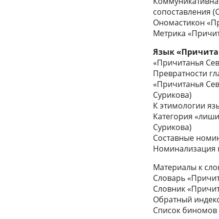
Коммуникативная
сопоставления (С
Ономастикон «Пр
Метрика «Причит
Язык «Причита
«Причитанья Севе
Превратности гла
«Причитанья Севе
Сурикова)
К этимологии язы
Категория «лишит
Сурикова)
Составные номин
Номинализация п
Материалы к сло
Словарь «Причит
Словник «Причит
Обратный индек
Список биномов 