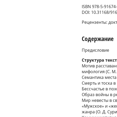
ISBN 978-5-91674
DOI: 10.31168/91
Рецензенты: докт
Содержание
Предисловие
Структура текс
Мотив расставани
мифология (С. М.
Семантика места 
Смерть и тоска в
Бессчастье в пох
Образ войны в ре
Мир невесты в св
«Мужское» и «же
жанра (О. Д. Сур