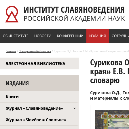
Перейти к основному содержанию
ИНСТИТУТ СЛАВЯНОВЕДЕНИЯ
РОССИЙСКОЙ АКАДЕМИИ НАУК
ОБ ИНСТИТУТЕ
НОВОСТИ
КОНФЕРЕНЦИИ
ИЗДАНИЯ
СОТРУДН
/
/
Главная
Электронная библиотека
Сурикова О.Д., Толстая С.М. «Причитанья Северного края» 
Сурикова О
ЭЛЕКТРОННАЯ БИБЛИОТЕКА
края» Е.В.
словарю
ИЗДАНИЯ
Сурикова О.Д., То
Книги
и материалы к слов
Журнал «Славяноведение»
Журнал «Slověne = Словѣне»