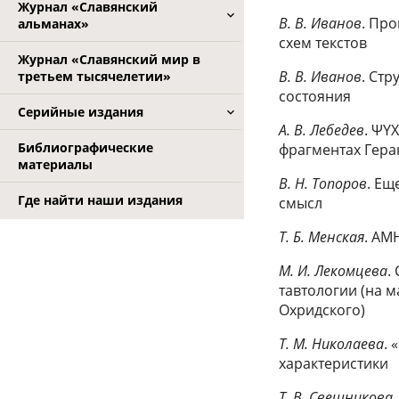
Журнал «Славянский
В. В. Иванов
. Пр
альманах»
схем текстов
Журнал «Славянский мир в
В. В. Иванов
. Ст
третьем тысячелетии»
состояния
Серийные издания
A. В. Лебедев
. ΨΥ
Библиографические
фрагментах Гера
материалы
B. Н. Топоров
. Ещ
Где найти наши издания
смысл
Т. Б. Менская
. AM
М. И. Лекомцева
.
тавтологии (на 
Охридского)
Т. М. Николаева
. 
характеристики
Т. В. Свешникова