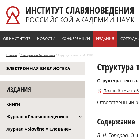
Перейти к основному содержанию
ИНСТИТУТ СЛАВЯНОВЕДЕНИЯ
РОССИЙСКОЙ АКАДЕМИИ НАУК
ОБ ИНСТИТУТЕ
НОВОСТИ
КОНФЕРЕНЦИИ
ИЗДАНИЯ
СОТРУДН
/
/
Главная
Электронная библиотека
Структура текста. М., 1980.
Структура т
ЭЛЕКТРОННАЯ БИБЛИОТЕКА
Структура текста.
ИЗДАНИЯ
Полный текст с
Ответственный ре
Книги
Журнал «Славяноведение»
Содержание
Журнал «Slověne = Словѣне»
В. Н. Топоров
. О 