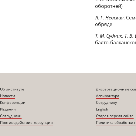
оборотней)
Л. Г. Невская
. Се
обряде
Т. М. Судник, Т. В
балто-балканско
Об институте
Диссертационные со
Новости
Аспирантура
Конференции
Сотруднику
Издания
English
Сотрудники
Старая версия сайта
Противодействие коррупции
Политика обработки 