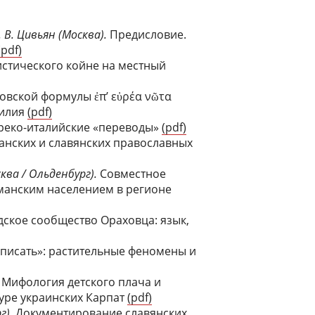
. В. Цивьян (Москва).
Предисловие.
(pdf)
стического койне на местный
овской формулы ἐπ’ εὐρέα νῶτα
гилия
(pdf)
: греко-италийские «переводы»
(pdf)
анских и славянских православных
ква / Ольденбург).
Совместное
манским населением в регионе
ское сообщество Ораховца: язык,
 описать»: растительные феномены и
.
Мифология детского плача и
уре украинских Карпат
(pdf)
г)
. Документирование славянских