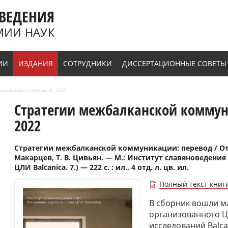
ВЕДЕНИЯ
МИИ НАУК
ИИ
ИЗДАНИЯ
СОТРУДНИКИ
ДИССЕРТАЦИОННЫЕ СОВЕТЫ
уникации: перевод. М., 2022
Стратегии межбалканской коммун
2022
Стратегии межбалканской коммуникации: перевод / Отв. 
Макарцев, Т. В. Цивьян. ― М.: Институт славяноведения
ЦЛИ Balcanica. 7.) ― 222 с. : ил., 4 отд. л. цв. ил.
Полный текст книг
В сборник вошли ма
организованного Ц
исследований Balca