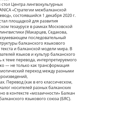
 стол Центра лингвокультурных
ANICA «Стратегии межбалканской
вод», состоявшийся 1 декабря 2020 г.
стал площадкой для развития
ском тезаурусе в рамках Московской
лингвистики (Макарцев, Седакова,
разумевающем последовательный
труктуры балканского языкового
 текста и балканской модели мира. В
ователей языков и культур балканского
ь к теме перевода, интерпретируемого
о ― не только как трансформация
семиотический переход между разными
произведений,
х. Перевод (как в его классическом,
иалог носителей разных балканских
но в контексте «мозаичности» Балкан
алканского языкового союза (БЯС).