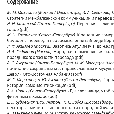
Содержание
М. М. Макарцев (Москва / Ольденбург), И. А. Седакова, Т
Стратегии межбалканской коммуникации и перевод
Н. Н. Казанский (Санкт-Петербург).
Переводя с эллини
говор
(pdf)
М. Н. Казанская (Санкт-Петербург)
. К рецепции гомер
θαλάσσης: перевод и переосмысление в Энеиде Вер
Л. И. Акимова (Москва).
Вазопись Апулии IV в. до н.э.
И. А. Седакова (Москва)
. Народная терминология балк
праздников: опасности перевода
(pdf)
А. С. Дугушина (Санкт-Петербург), М. М. Макарцев (Мос
почитание сакральных мест православным и мусуль
Девол (Юго-Восточная Албания)
(pdf)
М. С. Морозова, А. Ю. Русаков (Санкт-Петербург).
Город
история, самоидентификация
(pdf)
А. А. Новик (Санкт-Петербург).
«Где слог найду, чтоб
фитонимы в Химаре
(pdf)
Е. Э. Будовская (Вашингтон), К. С. Задоя (Дюссельдорф)
некоторые мифические персонажи в народной культ
А. Вяянянен (Оулу), М. М. Макарцев (Москва / Ольденбур