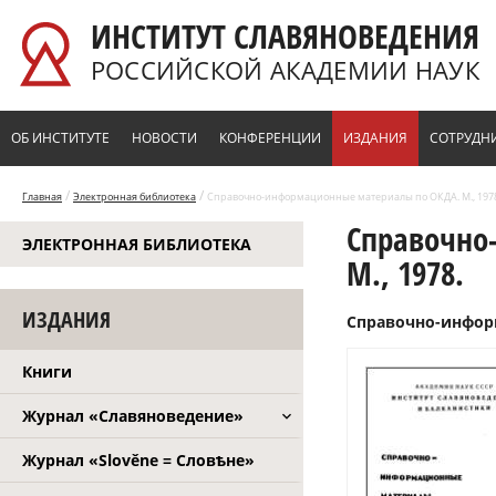
Перейти к основному содержанию
ИНСТИТУТ СЛАВЯНОВЕДЕНИЯ
РОССИЙСКОЙ АКАДЕМИИ НАУК
ОБ ИНСТИТУТЕ
НОВОСТИ
КОНФЕРЕНЦИИ
ИЗДАНИЯ
СОТРУДН
/
/
Главная
Электронная библиотека
Справочно-информационные материалы по ОКДА. М., 1978
Справочно
ЭЛЕКТРОННАЯ БИБЛИОТЕКА
М., 1978.
ИЗДАНИЯ
Справочно-информ
Книги
Журнал «Славяноведение»
Журнал «Slověne = Словѣне»