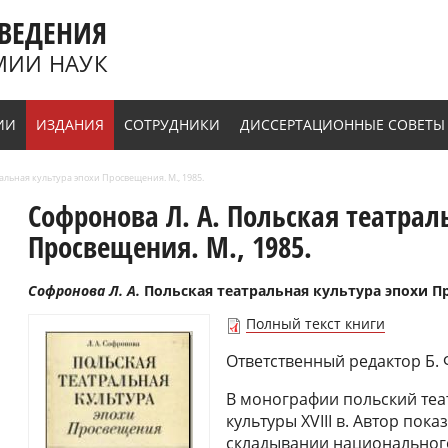
ВЕДЕНИЯ
МИИ НАУК
ИИ
ИЗДАНИЯ
СОТРУДНИКИ
ДИССЕРТАЦИОННЫЕ СОВЕТЫ
ральная культура эпохи Просвещения. М., 1985.
Софронова Л. А. Польская театрал
Просвещения. М., 1985.
Софронова Л. А.
Польская театральная культура эпохи Про
Полный текст книги
Ответственный редактор Б. Ф
В монографии польский теат
культуры XVIII в. Автор пока
складывании национальног