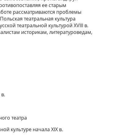
ротивопоставляя ее старым
аботе рассматриваются проблемы
. Польская театральная культура
сской театральной культурой XVIII в.
алистам историкам, литературоведам,
 в.
ого театра
ой культуре начала XIX в.