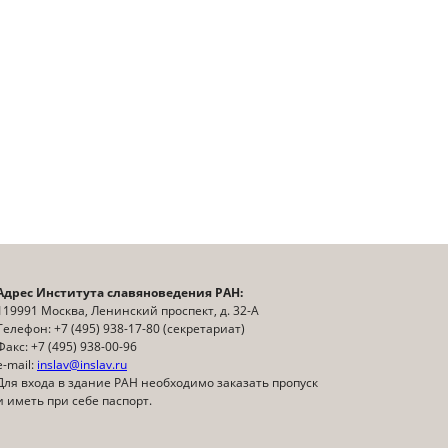
Адрес Института славяноведения РАН:
119991 Москва, Ленинский проспект, д. 32-А
Телефон: +7 (495) 938-17-80 (секретариат)
Факс: +7 (495) 938-00-96
e-mail:
inslav@inslav.ru
Для входа в здание РАН необходимо заказать пропуск
и иметь при себе паспорт.