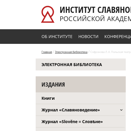
Перейти к основному содержанию
ИНСТИТУТ СЛАВЯНО
РОССИЙСКОЙ АКАДЕ
ОБ ИНСТИТУТЕ
НОВОСТИ
КОНФЕРЕНЦ
/
/
Главная
Электронная библиотека
Софронова Л. А. Польская теат
ЭЛЕКТРОННАЯ БИБЛИОТЕКА
ИЗДАНИЯ
Книги
Журнал «Славяноведение»
Журнал «Slověne = Словѣне»