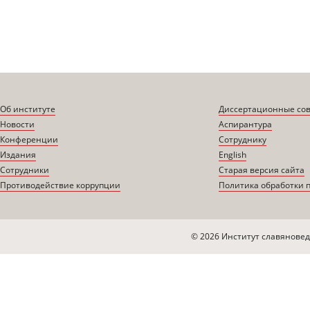
Об институте
Диссертационные со
Новости
Аспирантура
Конференции
Сотруднику
Издания
English
Сотрудники
Старая версия сайта
Противодействие коррупции
Политика обработки 
© 2026 Институт славяновед