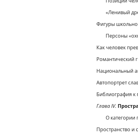
Позиции чело
«Ленивый др
Фигуры школьног
Персоны «ох
Как человек пре
Романтический 
Национальный а
Автопортрет сла
Библиография к гл
Глава IV.
Простр
О категории 
Пространство и 