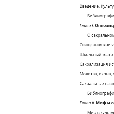
Введение. Культ
Библиографи
Глава I.
Оппозици
О сакральном
Священная книг
Школьный театр 
Сакрализация ис
Молитва, икона, 
Сакральные назв
Библиография
Глава II.
Миф и о
Миф в культу