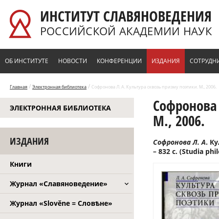
Перейти к основному содержанию
ИНСТИТУТ СЛАВЯНОВЕДЕНИЯ
РОССИЙСКОЙ АКАДЕМИИ НАУК
ОБ ИНСТИТУТЕ
НОВОСТИ
КОНФЕРЕНЦИИ
ИЗДАНИЯ
СОТРУДН
/
/
Главная
Электронная библиотека
Софронова Л. А. Культура сквозь призму поэтики. М., 2006.
Софронова 
ЭЛЕКТРОННАЯ БИБЛИОТЕКА
М., 2006.
ИЗДАНИЯ
Софронова Л. А
. К
– 832 с. (Studia phil
Книги
Журнал «Славяноведение»
Журнал «Slověne = Словѣне»