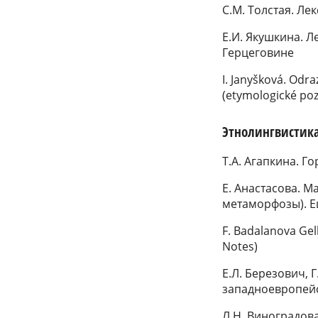
С.М. Толстая. Ле
Е.И. Якушкина. 
Герцеговине
I. Janyšková. Odra
(etymologické po
Этнолингвистик
Т.А. Агапкина. Г
Е. Анастасова. М
метаморфозы). Е
F. Badalanova Gell
Notes)
Е.Л. Березович, 
западноевропейс
Л.Н. Виноградов