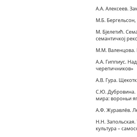
А.А. Алексеев. З
М.Б. Бергельсон,
М. Бјелетић. Сема
семантичкој реко
М.М. Валенцова.
А.А. Гиппиус. На
черепичников»
А.В. Гура. Щекот
С.Ю. Дубровина.
мира: вороньи 
А.Ф. Журавлёв. 
Н.Н. Запольская.
культура – само