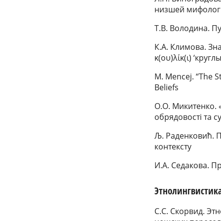
низшей мифолог
Т.В. Володина. 
К.А. Климова. З
κ(ου)λίκ(ι) ‘кругл
M. Mencej. “The S
Beliefs
О.О. Микитенко. 
обрядовості та с
Љ. Раденковић. П
контексту
И.А. Седакова. П
Этнолингвистик
С.С. Скорвид. Э