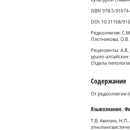
ISBN 978-5-91674
DOI: 10.31168/91
Редколлегия: С.М.
Плотникова, О.В.
Рецензенты: А.В.
урало-алтайских 
Отдела типологи
Содержание
От редколлегии (
Языкознание. Фи
Т.В. Авилин, Н.П
этнолингвистиче