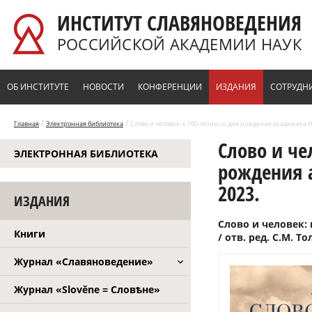
Перейти к основному содержанию
ИНСТИТУТ СЛАВЯНОВЕДЕНИЯ
РОССИЙСКОЙ АКАДЕМИИ НАУК
ОБ ИНСТИТУТЕ
НОВОСТИ
КОНФЕРЕНЦИИ
ИЗДАНИЯ
СОТРУДН
/
/
Главная
Электронная библиотека
Слово и человек: к 100-летию со дня рождения академика Н
Слово и че
ЭЛЕКТРОННАЯ БИБЛИОТЕКА
рождения 
2023.
ИЗДАНИЯ
Слово и человек:
Книги
/ отв. ред. С.М. То
Журнал «Славяноведение»
Журнал «Slověne = Словѣне»