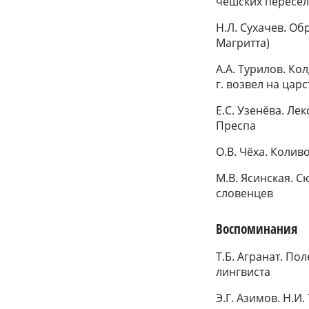
чешских пересел
Н.Л. Сухачев. Об
Магритта)
А.А. Турилов. Ко
г. возвел на ца
Е.С. Узенёва. Ле
Преспа
О.В. Чёха. Коли
М.В. Ясинская. 
словенцев
Воспоминания
Т.Б. Агранат. По
лингвиста
Э.Г. Азимов. Н.И.