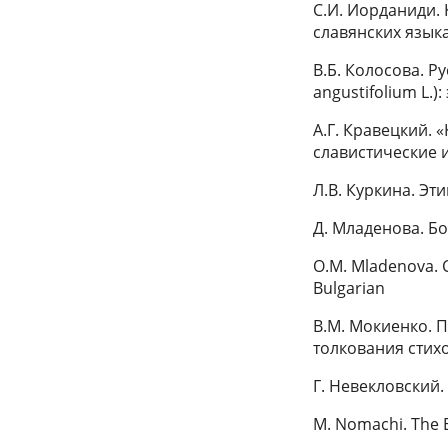
С.И. Иорданиди.
славянских язык
В.Б. Колосова. Р
angustifolium L.
А.Г. Кравецкий.
славистические и
Л.В. Куркина. Эт
Д. Младенова. Бо
О.M. Mladenova. C
Bulgarian
В.М. Мокиенко. 
толкования стих
Г. Невекловский
M. Nomachi. The Ea