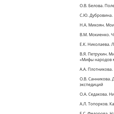
О.В. Белова. Пол
С.Ю. Дубровина.
Н.А. Микоян. Мо
В.М. Мокиенко. Ч
Е.К. Николаева. 
В.Я. Петрухин. 
«Мифы народов м
А.А. Плотникова.
О.В. Санникова. 
экспедиций
О.А. Седакова. 
А.Л. Топорков. 
Е.С. Федорова. Н