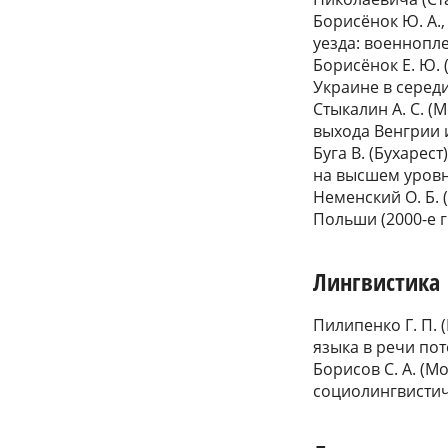
Борисёнок Ю. А.,
уезда: военнопл
Борисёнок Е. Ю.
Украине в середи
Стыкалин А. С. 
выхода Венгрии 
Буга В. (Бухаре
на высшем уровн
Неменский О. Б.
Польши (2000-е гг
Лингвистика
Пилипенко Г. П. 
языка в речи по
Борисов С. А. (М
социолингвистич