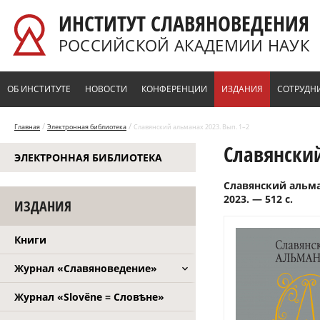
Перейти к основному содержанию
ИНСТИТУТ СЛАВЯНОВЕДЕНИЯ
РОССИЙСКОЙ АКАДЕМИИ НАУК
ОБ ИНСТИТУТЕ
НОВОСТИ
КОНФЕРЕНЦИИ
ИЗДАНИЯ
СОТРУДН
/
/
Главная
Электронная библиотека
Славянский альманах 2023. Вып. 1–2
Славянский
ЭЛЕКТРОННАЯ БИБЛИОТЕКА
Славянский альман
2023. — 512 с.
ИЗДАНИЯ
Книги
Журнал «Славяноведение»
Журнал «Slověne = Словѣне»