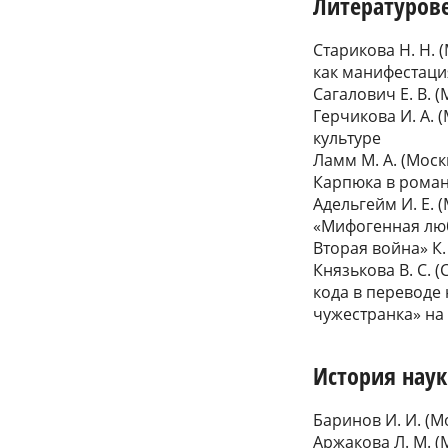
Литературов
Старикова Н. Н. 
как манифестаци
Сагалович Е. В. 
Герчикова И. А. 
культуре
Ламм М. А. (Мос
Карпюка в роман
Адельгейм И. Е.
«Мифогенная любо
Вторая война» К.
Князькова В. С. 
кода в перевод
чужестранка» на
История нау
Баринов И. И. (
Аржакова Л. М. 