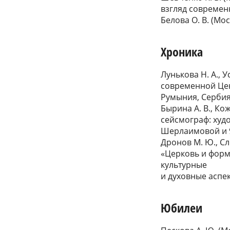
взгляд современ
Белова О. В. (М
Хроника
Лунькова Н. А., У
современной Цен
Румыния, Сербия
Бырина А. В., Ко
сейсмограф: худо
Шерлаимовой и 9
Дронов М. Ю., С
«Церковь и форм
культурные
и духовные аспе
Юбилеи