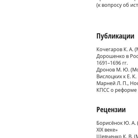
(к вопросу об ис
Публикации
Кочегаров К. А.
Дорошенко в Рос
1691–1696 гг.
Дронов М. Ю. (М
Вислоцких к Е. 
Марней Л. П., Но
КПСС о реформе 
Рецензии
Борисёнок Ю. А.
XIX веке»
Шевченко К. В. (