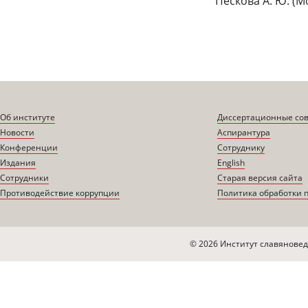
Пескова А. Ю. (М
Об институте
Диссертационные со
Новости
Аспирантура
Конференции
Сотруднику
Издания
English
Сотрудники
Старая версия сайта
Противодействие коррупции
Политика обработки 
© 2026 Институт славяновед