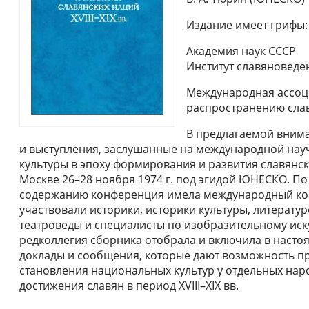
Издание имеет грифы
:
Академия наук СССР
Институт славяноведе
Международная ассоц
распространению слав
В предлагаемой внима
и выступления, заслушанные на международной нау
культуры в эпоху формирования и развития славянских
Москве 26–28 ноября 1974 г. под эгидой ЮНЕСКО. По
содержанию конференция имела международный ком
участвовали историки, историки культуры, литерату
театроведы и специалисты по изобразительному иск
редколлегия сборника отобрала и включила в насто
доклады и сообщения, которые дают возможность п
становления национальных культур у отдельных на
достижения славян в период XVIII–XIX вв.