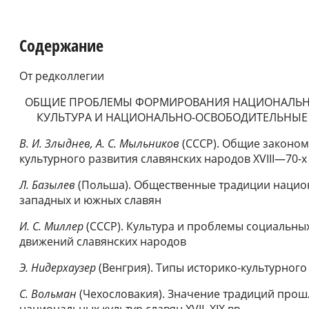
Содержание
От редколлегии
ОБЩИЕ ПРОБЛЕМЫ ФОРМИРОВАНИЯ НАЦИОНАЛЬНЫХ
КУЛЬТУРА И НАЦИОНАЛЬНО-ОСВОБОДИТЕЛЬНЫЕ
B. И. Злыднев, А. С. Мыльников
(СССР). Общие законом
культурного развития славян­ских народов XVIII—70-х 
Л. Базылев
(Польша). Общественные традиции нацио
западных и южных славян
И. С. Миллер
(СССР). Культура и проблемы социальны
движений славянских народов
Э. Нидерхаузер
(Венгрия). Типы историко-культурного
C. Вольман
(Чехословакия). Значение традиций прош
национальных культур славян XVII–XIX вв.