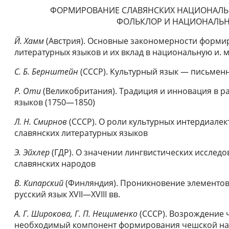
ФОРМИРОВАНИЕ СЛАВЯНСКИХ НАЦИОНАЛЬН
ФОЛЬКЛОР И НАЦИОНАЛЬН
Й. Хамм
(Австрия). Основные закономерности формир
литературных языков и их вклад в на­циональную и. 
С. Б. Бернштейн
(СССР). Культурный язык — письмен
Р. Оти
(Великобритания). Традиция и инновация в р
языков (1750—1850)
Л. Н. Смирнов
(СССР). О роли культурных интердиале
славянских литературных языков
Э. Эйхлер
(ГДР). О значении лингвистических исслед
славянских народов
В. Кипарский
(Финляндия). Проникновение элементов 
русский язык XVII—XVIII вв.
A. Г. Широкова, Г. П. Нещименко
(СССР). Возрождение 
необходимый компонент фор­мирования чешской н