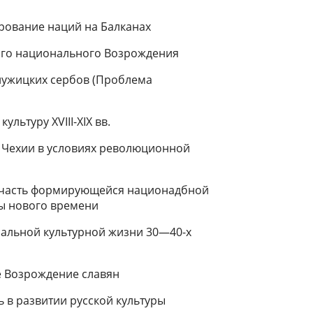
рова­ние наций на Балканах
кого на­ционального Возрождения
лужиц­ких сербов (Проблема
ультуру XVIII-XIX вв.
я Чехии в условиях революционной
ая часть формирующейся национадбной
ры нового времени
нальной культурной жизни 30—40-х
 Воз­рождение славян
 в раз­витии русской культуры