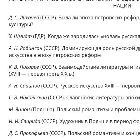
НАЦИЙ
Д. С. Лихачев
(СССР). Выла ли эпоха петровских рефо
культуры?
X. Шмидт
(ГДР). Когда же зародилась «новая» русская
А. Н. Робинсон
(СССР). Доминирующая роль русской др
искусства в эпоху петровских реформ
К. В. Пигарев
(СССР). Взаимодействие литературы и ‘и
(XVIII — первая треть XIX в.)
А. Н. Савинов
(СССР). Русское искусство XVIII — первой
С. В. Никольский
(СССР). Славянские литературы эпох
М. Янион
(Польша). Польский романтизм и проблемы
И. И. Свирида
(СССР). Художник в Польше в период ф
Д. С. Прокофьева
(СССР). Польский романтизм и конц