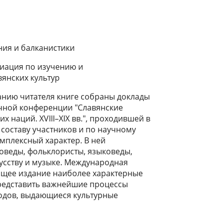
ния и балканистики
иация по изучению и
янских культур
нию читателя книге собраны доклады
чной конференции "Славянские
 наций. XVIII–XIX вв.", проходившей в
 составу участников и по научному
плексный характер. В ней
роведы, фольклористы, языковеды,
усству и музыке. Международная
ящее издание наиболее характерные
редставить важнейшие процессы
родов, выдающиеся культурные