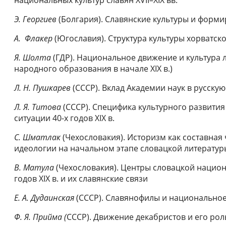
Э. Георгиев
(Болгария). Славянские культуры и форми
А. Флакер
(Югославия). Структура культуры хорватс
Я. Шолта
(ГДР). Национальное движение и культура 
народного образования в начале XIX в.)
Л. Н. Пушкарев
(СССР). Вклад Академии наук в русскую к
Л. Я. Титова
(СССР). Специфика культурного развити
ситуации 40-х годов XIX в.
С. Шматлак
(Чехословакия). Историзм как составн
идеологии на начальном этапе словацкой литерату
В. Матула
(Чехословакия). Центры словацкой нацио
годов XIX в. и их славянские связи
Е. А. Дудаинская
(СССР). Славянофилы и национальное
Ф. Я. Прийма (
СССР). Движение декабристов и его роль