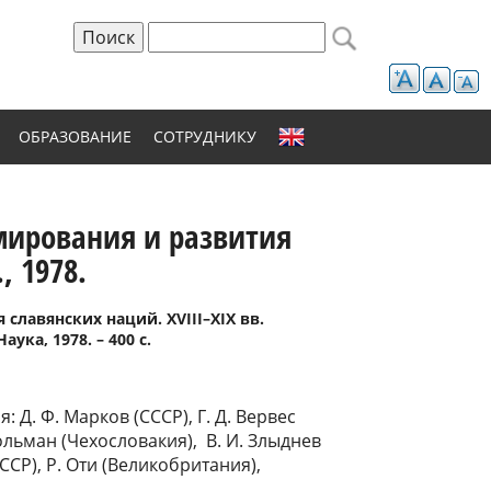
Поиск
Форма поиска
ОБРАЗОВАНИЕ
СОТРУДНИКУ
мирования и развития
, 1978.
славянских наций. XVIII–XIX вв.
ка, 1978. – 400 с.
 Д. Ф. Марков (СССР), Г. Д. Вервес
Вольман (Чехословакия), В. И. Злыднев
СССР), Р. Оти (Великобритания),