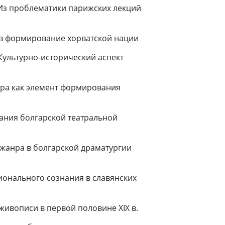
(Из проблематики парижских лекций
 в фор­мирование хорватской нации
 Культурно-исторический аспект
тра как элемент формирования
ания болгарской театральной
жанра в болгарской драматургии
иональ­ного сознания в славянских
жи­вописи в первой половине XIX в.