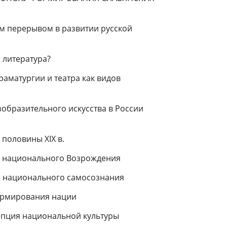
рм пере­рывом в развитии русской
 лите­ратура?
ама­тургии и театра как видов
зобра­зительного искусства в России
 по­ловины XIX в.
и на­ционального Возрождения
 нацио­нального самосознания
ор­мирования нации
епция национальной культуры