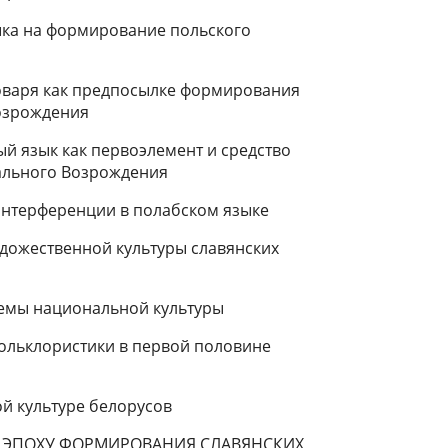
ыка на фор­мирование польского
ловаря как предпосылке формирования
Возрождения
й язык как первоэлемент и средство
ального Возрождения
интер­ференции в полабском языке
доже­ственной культуры славянских
лемы национальной культуры
олькло­ристики в первой половине
й куль­туре белорусов
В ЭПОХУ ФОРМИРОВАНИЯ СЛАВЯНСКИХ