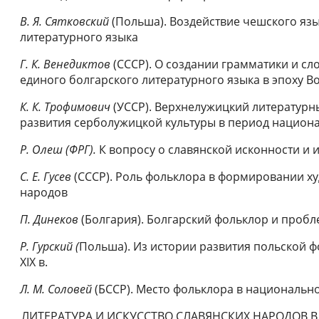
B. Я. Сятковский
(Польша). Воздействие чешского яз
литературного языка
Г. К. Венедиктов
(СССР). О создании грамматики и с
единого болгарского литера­турного языка в эпоху 
К. К. Трофимович
(УССР). Верхнелужицкий литературны
развития серболужицкой культуры в период национ
Р. Олеш (ФРГ).
К вопросу о славянской исконности и 
C. Е. Гусев
(СССР). Роль фольклора в формировании ху
народов
П. Динеков
(Болгария). Болгарский фольклор и проб
Р. Гурский (
Польша). Из истории развития польской ф
XIX в.
Л. М. Соловей
(БССР). Место фольклора в национально
ЛИТЕРАТУРА И ИСКУССТВО СЛАВЯНСКИХ НАРОДОВ 