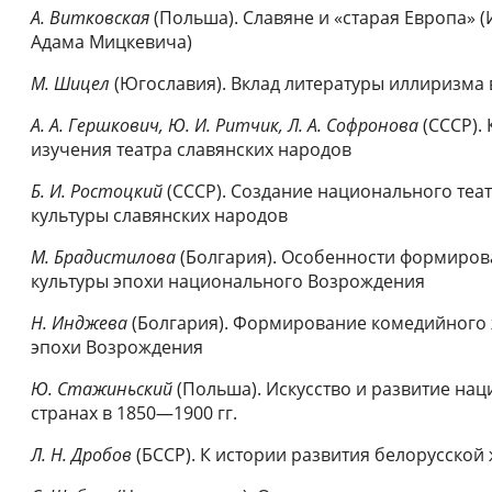
А. Витковская
(Польша). Славяне и «старая Европа» 
Адама Мицкевича)
М. Шицел
(Югославия). Вклад литературы иллиризма
А. А. Гершкович, Ю. И. Ритчик, Л. А. Софронова
(СССР).
изучения театра славянских народов
Б. И. Ростоцкий
(СССР). Создание национального теа
культуры славянских народов
М. Брадистилова
(Болгария). Особенности формиров
культуры эпохи национального Возрождения
Н. Инджева
(Болгария). Формирование комедийного 
эпохи Возрождения
Ю. Стажиньский
(Польша). Искусство и развитие нац
странах в 1850—1900 гг.
Л. Н. Дробов
(БССР). К истории развития белорусской 