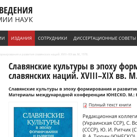
ВЕДЕНИЯ
МИИ НАУК
ИИ
ИЗДАНИЯ
СОТРУДНИКИ
ДИССЕРТАЦИОННЫЕ СОВЕТЫ
рмирования и развития славянских наций. XVIII–XIX вв. М., 1978.
Славянские культуры в эпоху фор
славянских наций. XVIII–XIX вв. М.
Славянские культуры в эпоху формирования и развития 
Материалы международной конференции ЮНЕСКО. М.: Нау
Полный текст книги
Редакционная коллегия:
(Украинская ССР), С. 
(СССР), Ю. И. Ритчик (
В. А. Тюрин (ЮНЕСКО)