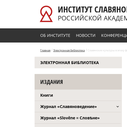
Перейти к основному содержанию
ИНСТИТУТ СЛАВЯНО
РОССИЙСКОЙ АКАДЕ
ОБ ИНСТИТУТЕ
НОВОСТИ
КОНФЕРЕНЦ
/
/
Главная
Электронная библиотека
Славянские культуры в эпоху фо
ЭЛЕКТРОННАЯ БИБЛИОТЕКА
ИЗДАНИЯ
Книги
Журнал «Славяноведение»
Журнал «Slověne = Словѣне»