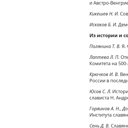
и Австро-Венгрие
Кикешев Н. И.
Сов
Искаков Б. И.
Дем
Из истории и с
Полянина Т. В.
Я.
Лаптева Л. П.
Отк
Комитета на 500-
Крючков И. В.
Вен
России в последн
Юсов С. Л.
Истори
слависта Н. Андр
Горяинов А. Н., 
Института славян
Сень Д. В.
Славянс