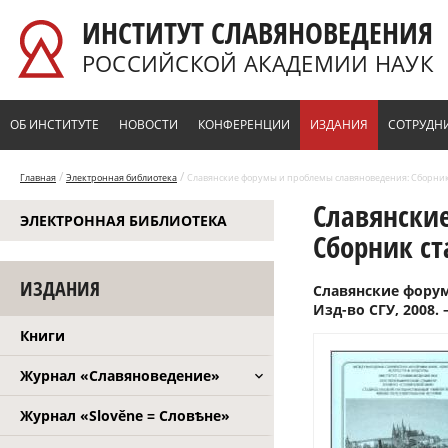
Перейти к основному содержанию
ИНСТИТУТ СЛАВЯНОВЕДЕНИЯ
РОССИЙСКОЙ АКАДЕМИИ НАУК
ОБ ИНСТИТУТЕ
НОВОСТИ
КОНФЕРЕНЦИИ
ИЗДАНИЯ
СОТРУДН
/
/
Главная
Электронная библиотека
Славянские форумы и проблемы славяноведения: Сборник ст
Славянски
ЭЛЕКТРОННАЯ БИБЛИОТЕКА
Сборник ст
ИЗДАНИЯ
Славянские форум
Изд-во СГУ, 2008. –
Книги
Журнал «Славяноведение»
Журнал «Slověne = Словѣне»