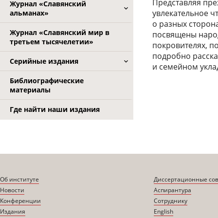
Представляя преж
Журнал «Славянский
увлекательное ч
альманах»
о разных сторон
Журнал «Славянский мир в
посвящены народ
третьем тысячелетии»
покровителях, по
подробно расска
Серийные издания
и семейном укла
Библиографические
материалы
Где найти наши издания
Об институте
Диссертационные со
Новости
Аспирантура
Конференции
Сотруднику
Издания
English