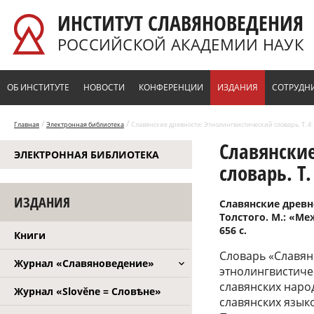
Перейти к основному содержанию
ИНСТИТУТ СЛАВЯНОВЕДЕНИЯ
РОССИЙСКОЙ АКАДЕМИИ НАУК
ОБ ИНСТИТУТЕ
НОВОСТИ
КОНФЕРЕНЦИИ
ИЗДАНИЯ
СОТРУДН
/
/
Главная
Электронная библиотека
Славянские древности: Этнолингвистический словарь. Т. 4:
Славянские
ЭЛЕКТРОННАЯ БИБЛИОТЕКА
словарь. Т.
ИЗДАНИЯ
Славянские древн
Толстого. М.: «Ме
656 с.
Книги
Словарь «Славян
Журнал «Славяноведение»
этнолингвистиче
славянских наро
Журнал «Slověne = Словѣне»
славянских языко