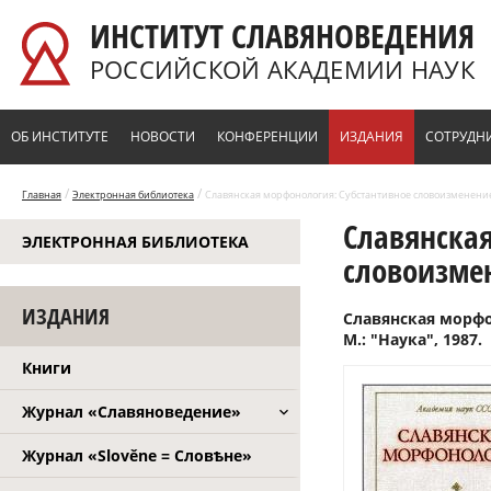
Перейти к основному содержанию
ИНСТИТУТ СЛАВЯНОВЕДЕНИЯ
РОССИЙСКОЙ АКАДЕМИИ НАУК
ОБ ИНСТИТУТЕ
НОВОСТИ
КОНФЕРЕНЦИИ
ИЗДАНИЯ
СОТРУДН
/
/
Главная
Электронная библиотека
Славянская морфонология: Субстантивное словоизменение.
Славянска
ЭЛЕКТРОННАЯ БИБЛИОТЕКА
словоизмен
ИЗДАНИЯ
Славянская морфон
М.: "Наука", 1987.
Книги
Журнал «Славяноведение»
Журнал «Slověne = Словѣне»