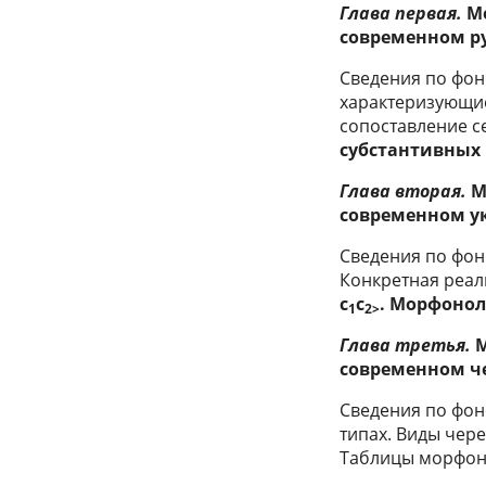
Глава первая.
Мо
современном р
Сведения по фон
характеризующие
сопоставление 
субстантивных
Глава вторая.
М
современном у
Сведения по фон
Конкретная реал
c
c
. Морфоно
1
2
>
Глава третья.
М
современном ч
Сведения по фон
типах. Виды чер
Таблицы морфон