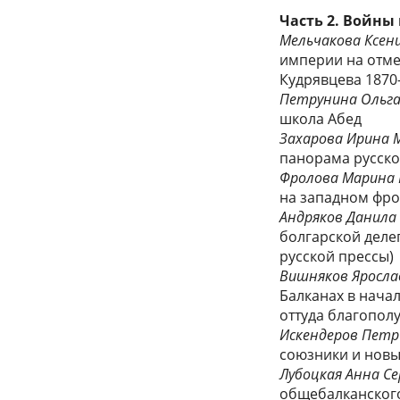
Часть 2. Войны
Мельчакова Ксен
империи на отме
Кудрявцева 1870–
Петрунина Ольга
школа Абед
Захарова Ирина 
панорама русско
Фролова Марина
на западном фро
Андряков Данила
болгарской деле
русской прессы)
Вишняков Яросла
Балканах в начал
оттуда благопол
Искендеров Петр
союзники и нов
Лубоцкая Анна Се
общебалканского