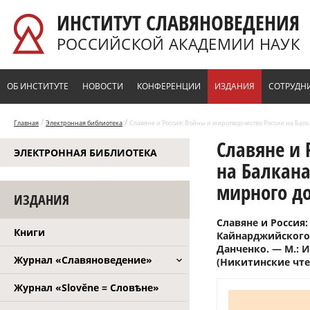
Перейти к основному содержанию
ИНСТИТУТ СЛАВЯНОВЕДЕНИЯ
РОССИЙСКОЙ АКАДЕМИИ НАУК
ОБ ИНСТИТУТЕ
НОВОСТИ
КОНФЕРЕНЦИИ
ИЗДАНИЯ
СОТРУДН
/
/
Главная
Электронная библиотека
Славяне и Россия: Войны и миротворчество России на Балк
Славяне и 
ЭЛЕКТРОННАЯ БИБЛИОТЕКА
на Балкан
мирного дог
ИЗДАНИЯ
Славяне и Россия
Книги
Кайнарджийского м
Данченко. — М.: И
Журнал «Славяноведение»
(Никитинские чте
Журнал «Slověne = Словѣне»