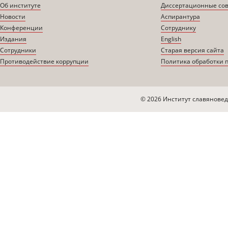
Об институте
Диссертационные со
Новости
Аспирантура
Конференции
Сотруднику
Издания
English
Сотрудники
Старая версия сайта
Противодействие коррупции
Политика обработки 
© 2026 Институт славяновед