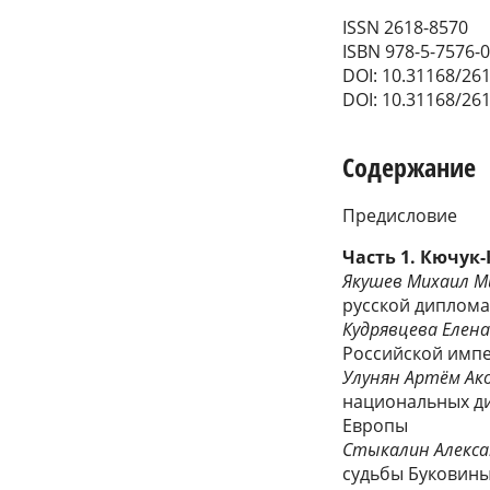
ISSN 2618-8570
ISBN 978-5-7576-
DOI: 10.31168/26
DOI: 10.31168/26
Содержание
Предисловие
Часть 1. Кючук
Якушев Михаил М
русской диплома
Кудрявцева Елен
Российской имп
Улунян Артём Ак
национальных ди
Европы
Стыкалин Алекса
судьбы Буковины