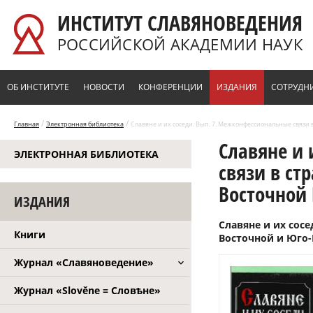
Перейти к основному содержанию
ИНСТИТУТ СЛАВЯНОВЕДЕНИЯ
РОССИЙСКОЙ АКАДЕМИИ НАУК
ОБ ИНСТИТУТЕ
НОВОСТИ
КОНФЕРЕНЦИИ
ИЗДАНИЯ
СОТРУДН
/
/
Главная
Электронная библиотека
Славяне и их соседи. Вып. 7. Межконфессиональные связи в
Славяне и 
ЭЛЕКТРОННАЯ БИБЛИОТЕКА
связи в ст
Восточной 
ИЗДАНИЯ
Славяне и их сос
Книги
Восточной и Юго-В
Журнал «Славяноведение»
Журнал «Slověne = Словѣне»