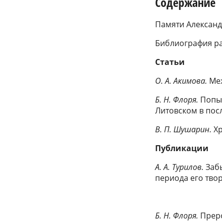
Содержание
Памяти Александ
Библиография раб
Статьи
О. А. Акимова.
Меж
Б. Н. Флоря.
Попы
Литовском в посл
В. П. Шушарин.
Хр
Публикации
А. А. Турилов.
Заб
периода его тво
Б. Н. Флоря.
Преро