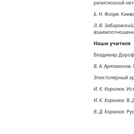
религиозной нет
Б. Н. Флоря.
Киевс
Л. В. Заборовский,
взаимоотношений 
Наши учителя
Владимир Дороф
В. А. Артамонов.
Эпистолярный ар
И. К. Королюк.
Ист
И. К. Королюк.
В. 
В. Д. Королюк.
Рус