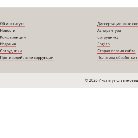
Об институте
Диссертационные со
Новости
Аспирантура
Конференции
Сотруднику
Издания
English
Сотрудники
Старая версия сайта
Противодействие коррупции
Политика обработки 
© 2026 Институт славяновед