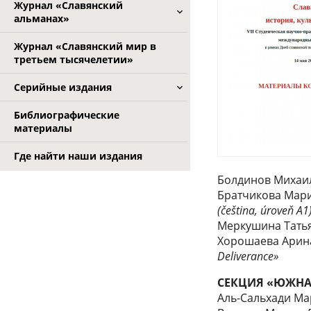
Журнал «Славянский
альманах»
Журнал «Славянский мир в
третьем тысячелетии»
Серийные издания
Библиографические
материалы
Где найти наши издания
Болдинов Михаи
Братчикова Мар
(čeština, úroveň A1
Меркушина Тать
Хорошаева Арин
Deliverance»
СЕКЦИЯ «ЮЖНА
Аль-Сальхади Ма