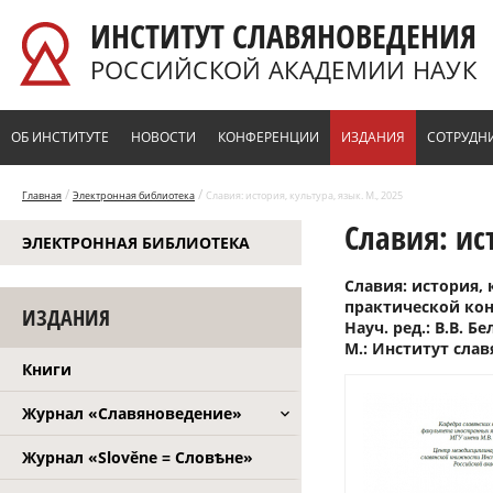
Перейти к основному содержанию
ИНСТИТУТ СЛАВЯНОВЕДЕНИЯ
РОССИЙСКОЙ АКАДЕМИИ НАУК
ОБ ИНСТИТУТЕ
НОВОСТИ
КОНФЕРЕНЦИИ
ИЗДАНИЯ
СОТРУДН
/
/
Главная
Электронная библиотека
Славия: история, культура, язык. М., 2025
Славия: ис
ЭЛЕКТРОННАЯ БИБЛИОТЕКА
Славия: история, 
практической кон
ИЗДАНИЯ
Науч. ред.: В.В. Б
М.: Институт слав
Книги
Журнал «Славяноведение»
Журнал «Slověne = Словѣне»