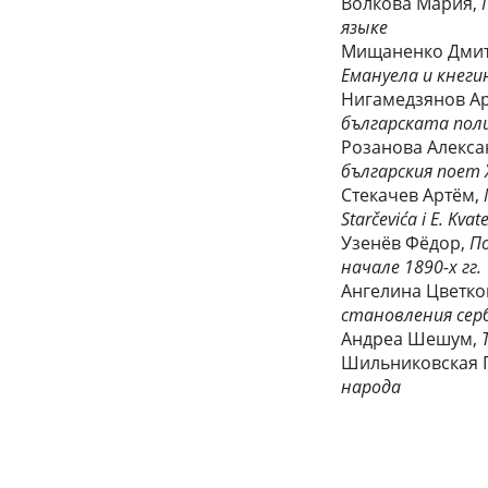
Волкова Мария,
языке
Мищаненко Дми
Емануела и кнеги
Нигамедзянов А
българската пол
Розанова Алекса
българския поет
Стекачев Артём,
Starčevića i E. Kvat
Узенёв Фёдор,
П
начале 1890-х гг.
Ангелина Цветко
становления сер
Андреа Шешум,
Шильниковская 
народа