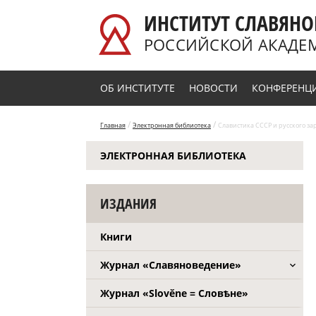
Перейти к основному содержанию
ИНСТИТУТ СЛАВЯНО
РОССИЙСКОЙ АКАДЕ
ОБ ИНСТИТУТЕ
НОВОСТИ
КОНФЕРЕНЦ
/
/
Главная
Электронная библиотека
Славистика СССР и русского зару
ЭЛЕКТРОННАЯ БИБЛИОТЕКА
ИЗДАНИЯ
Книги
Журнал «Славяноведение»
Журнал «Slověne = Словѣне»