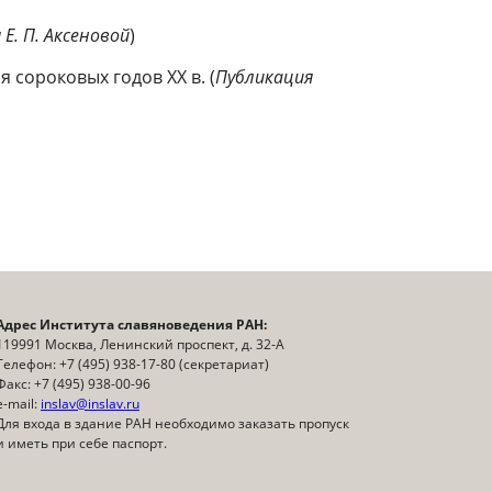
Е. П. Аксеновой
)
 сороковых годов XX в. (
Публикация
Адрес Института славяноведения РАН:
119991 Москва, Ленинский проспект, д. 32-А
Телефон: +7 (495) 938-17-80 (секретариат)
Факс: +7 (495) 938-00-96
e-mail:
inslav@inslav.ru
Для входа в здание РАН необходимо заказать пропуск
и иметь при себе паспорт.