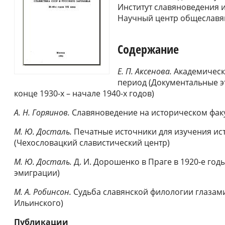
Институт славяноведения 
Научный центр общеславя
Содержание
Е. П. Аксенова.
Академическ
период (Документальные э
конце 1930-х – начале 1940-х годов)
А. Н. Горяинов.
Славяноведение на историческом факул
М. Ю. Досталь.
Печатные источники для изучения ист
(Чехословацкий славистический центр)
М. Ю. Досталь.
Д. И. Дорошенко в Праге в 1920-е год
эмиграции)
М. А. Робинсон.
Судьба славянской филологии глазами 
Ильинского)
Публикации