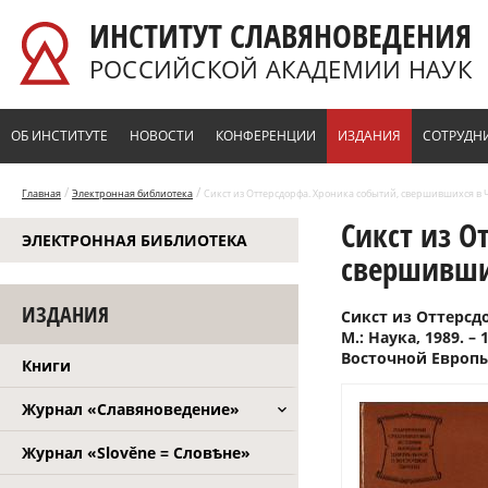
Перейти к основному содержанию
ИНСТИТУТ СЛАВЯНОВЕДЕНИЯ
РОССИЙСКОЙ АКАДЕМИИ НАУК
ОБ ИНСТИТУТЕ
НОВОСТИ
КОНФЕРЕНЦИИ
ИЗДАНИЯ
СОТРУДН
/
/
Главная
Электронная библиотека
Сикст из Оттерсдорфа. Хроника событий, свершившихся в Че
Сикст из О
ЭЛЕКТРОННАЯ БИБЛИОТЕКА
свершивших
ИЗДАНИЯ
Сикст из Оттерсд
М.: Наука, 1989. 
Восточной Европы
Книги
Журнал «Славяноведение»
Журнал «Slověne = Словѣне»