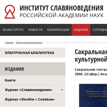
Перейти к основному содержанию
ИНСТИТУТ СЛАВЯНОВЕДЕНИЯ
РОССИЙСКОЙ АКАДЕМИИ НАУК
ОБ ИНСТИТУТЕ
НОВОСТИ
КОНФЕРЕНЦИИ
ИЗДАНИЯ
СОТРУДН
/
/
Главная
Электронная библиотека
Сакральная география в славянской и еврейской культурной 
Сакральная
ЭЛЕКТРОННАЯ БИБЛИОТЕКА
культурной 
ИЗДАНИЯ
Сакральная геогра
2008. ([Сэфер.] Ак
Книги
Журнал «Славяноведение»
Журнал «Slověne = Словѣне»