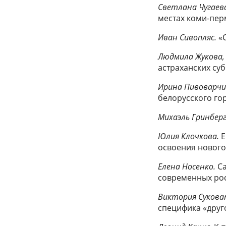
Светлана Чугаев
местах коми-пер
Иван Сивопляс.
«С
Людмила Жукова,
астраханских су
Ирина Пивоварчик
белорусского го
Михаэль Гринберг
Юлия Клочкова.
Е
освоения нового
Елена Носенко.
Са
современных рос
Виктория Сукова
специфика «друг