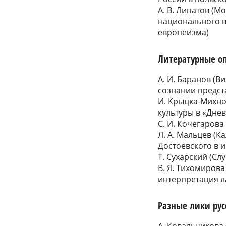
А. В. Липатов (
национального в
европеизма)
Литературные о
А. И. Баранов (В
сознании предст
И. Крыцка-Михно
культуры в «Дне
С. И. Кочегарова
Л. А. Мальцев (К
Достоевского в 
Т. Сухарский (Слу
В. Я. Тихомирова
интерпретация 
Разные лики рус