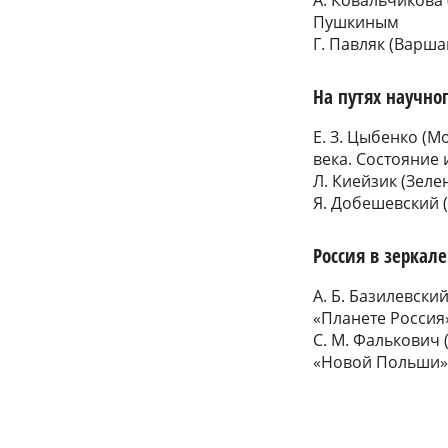
А. Ковальчикова
Пушкиным
Г. Павляк (Варша
На путях научно
Е. З. Цыбенко (М
века. Состояние
Л. Киейзик (Зеле
Я. Добешевский 
Россия в зеркал
А. Б. Базилевски
«Планете Россия
С. М. Фалькович 
«Новой Польши