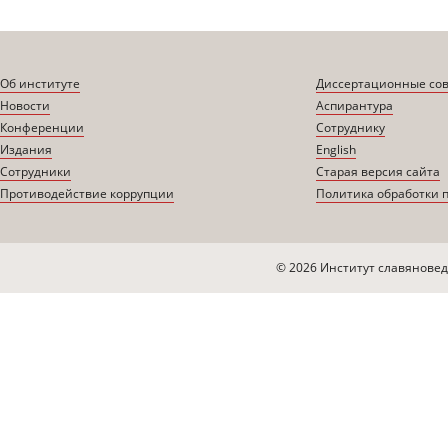
Об институте
Диссертационные со
Новости
Аспирантура
Конференции
Сотруднику
Издания
English
Сотрудники
Старая версия сайта
Противодействие коррупции
Политика обработки 
© 2026 Институт славяновед