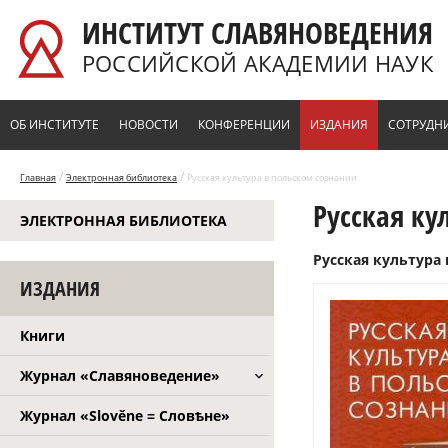
Перейти к основному содержанию
ИНСТИТУТ СЛАВЯНОВЕДЕНИЯ
РОССИЙСКОЙ АКАДЕМИИ НАУК
ОБ ИНСТИТУТЕ
НОВОСТИ
КОНФЕРЕНЦИИ
ИЗДАНИЯ
СОТРУДН
/
/
Главная
Электронная библиотека
Русская культура в польском сознании
Русская ку
ЭЛЕКТРОННАЯ БИБЛИОТЕКА
Русская культура 
ИЗДАНИЯ
Книги
Журнал «Славяноведение»
Журнал «Slověne = Словѣне»