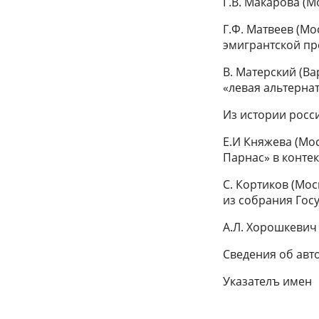
Г.В. Макарова (М
Г.Ф. Матвеев (Мо
эмигрантской пре
В. Матерский (В
«левая альтерна
Из истории росс
Е.И Княжева (Мо
Парнас» в конте
C. Кортиков (Мо
из собрания Гос
А.Л. Хорошкевич 
Сведения об авт
Указателъ имен