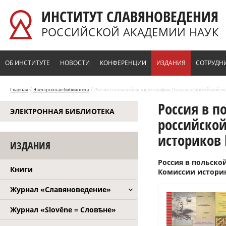
Перейти к основному содержанию
ИНСТИТУТ СЛАВЯНОВЕДЕНИЯ
РОССИЙСКОЙ АКАДЕМИИ НАУК
ОБ ИНСТИТУТЕ
НОВОСТИ
КОНФЕРЕНЦИИ
ИЗДАНИЯ
СОТРУДН
/
/
Главная
Электронная библиотека
Россия в польской историографии, Польша в российской ис
Россия в п
ЭЛЕКТРОННАЯ БИБЛИОТЕКА
российской
историков 
ИЗДАНИЯ
Россия в польско
Книги
Комиссии историко
Журнал «Славяноведение»
Журнал «Slověne = Словѣне»