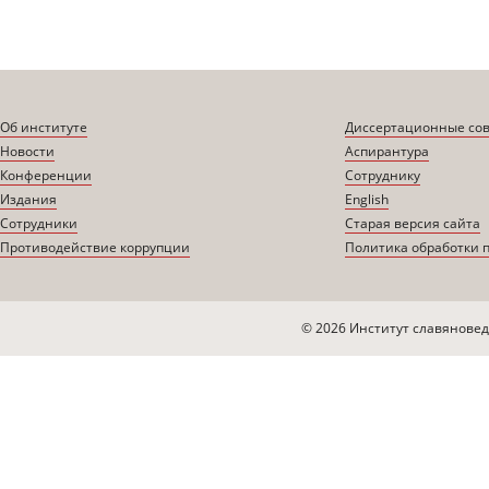
Об институте
Диссертационные со
Новости
Аспирантура
Конференции
Сотруднику
Издания
English
Сотрудники
Старая версия сайта
Противодействие коррупции
Политика обработки 
© 2026 Институт славяновед