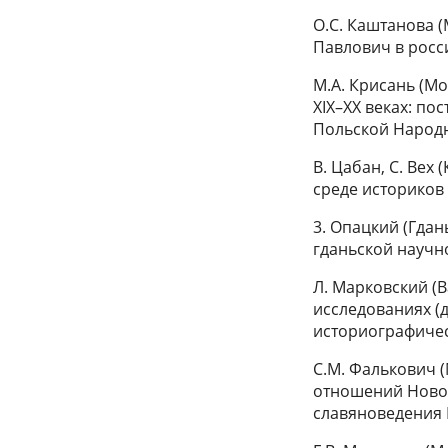
О.С. Каштанова 
Павлович в росс
М.А. Крисань (М
XIX–XX веках: п
Польской Народ
В. Цабан, С. Вех
среде историков
3. Опацкий (Гдан
гданьской научн
Л. Марковский (
исследованиях (д
историографиче
С.М. Фалькович 
отношений Новог
славяноведения