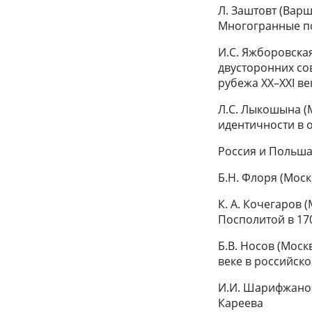
Л. Заштовт (Варш
Многогранные по
И.С. Яжборовска
двусторонних со
рубежа ХХ–ХХІ ве
Л.С. Лыкошына (
идентичности в
Россия и Польша
Б.Н. Флоря (Мос
К. А. Кочегаров
Посполитой в 17
Б.В. Носов (Моск
веке в российско
И.И. Шарифжанов
Кареева