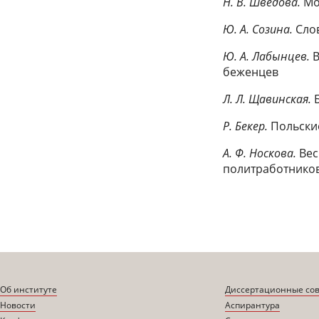
Н. В. Шведова.
Мо
Ю. А. Созина.
Сло
Ю. А. Лабынцев.
беженцев
Л. Л. Щавинская.
Р. Бекер.
Польски
А. Ф. Носкова.
Вес
политработников
Об институте
Диссертационные со
Новости
Аспирантура