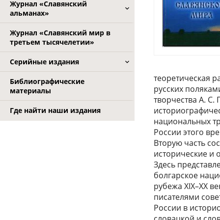
Журнал «Славянский
альманах»
Журнал «Славянский мир в
третьем тысячелетии»
Серийные издания
теоретическая р
Библиографические
русских полякам
материалы
творчества А. С.
историографичес
Где найти наши издания
национальных тр
России этого вр
Вторую часть сос
исторические и 
Здесь представл
болгарское наци
рубежа XIX–XX в
писателями сове
России в истори
словацкой и сло