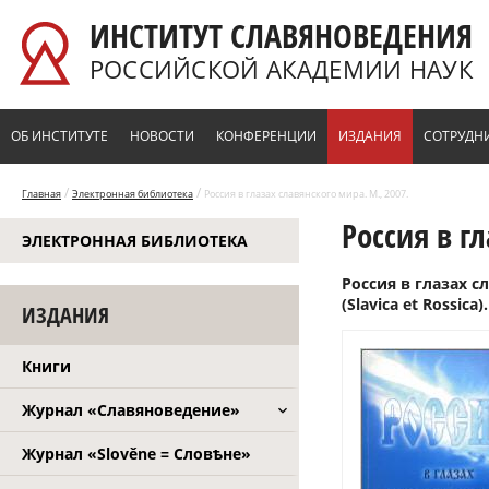
Перейти к основному содержанию
ИНСТИТУТ СЛАВЯНОВЕДЕНИЯ
РОССИЙСКОЙ АКАДЕМИИ НАУК
ОБ ИНСТИТУТЕ
НОВОСТИ
КОНФЕРЕНЦИИ
ИЗДАНИЯ
СОТРУДН
/
/
Главная
Электронная библиотека
Россия в глазах славянского мира. М., 2007.
Россия в г
ЭЛЕКТРОННАЯ БИБЛИОТЕКА
Россия в глазах с
(Slavica et Rossica).
ИЗДАНИЯ
Книги
Журнал «Славяноведение»
Журнал «Slověne = Словѣне»