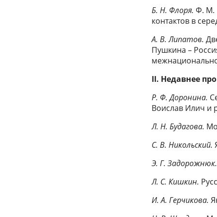
Б. Н. Флоря.
Ф. М.
контактов в серед
А. В. Липатов.
Дв
Пушкина – Росси
межнационально
II.
Недавнее пр
Р. Ф. Доронина.
С
Воислав Илич и 
Л. Н. Будагова.
Мо
C.
В. Никольский.
Э. Г. Задорожнюк
Л. С. Кишкин.
Рус
И. А. Герчикова.
Я