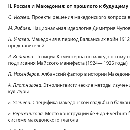
II. Россия и Македония: от прошлого к будущему
О.
Исаева.
Проекты решения македонского вопроса в 
М. Ямбаев.
Национальная идеология Димитрия Чупов
Н. Учаева.
Македония в период Балканских войн 1912
представителей
Я. Войтова.
Позиция Коминтерна по македонскому н
подписания Майского манифеста (1924— 1925 годы)
П. Искендеров
. Албанский фактор в истории Македон
А. Плотникова
. Этнолингвистические методы изуче
культуры
Е. Узенёва.
Специфика македонской свадьбы в балкан
Е. Верижникова.
Место конструкций ќе + да + verbum
системе македонского глагола