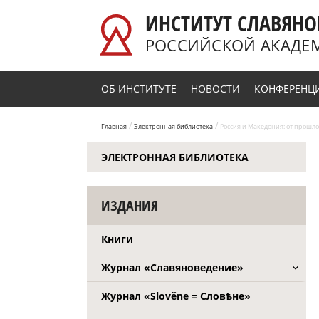
Перейти к основному содержанию
ИНСТИТУТ СЛАВЯНО
РОССИЙСКОЙ АКАДЕ
ОБ ИНСТИТУТЕ
НОВОСТИ
КОНФЕРЕНЦ
/
/
Главная
Электронная библиотека
Россия и Македония: от прошлог
ЭЛЕКТРОННАЯ БИБЛИОТЕКА
ИЗДАНИЯ
Книги
Журнал «Славяноведение»
Журнал «Slověne = Словѣне»