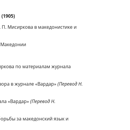
(1905)
 П. Мисиркова в македонистике и
х Македонии
сиркова по материалам журнала
вора в журнале «Вардар»
(Перевод Н.
ала «Вардар»
(Перевод
Н.
борьбы за македонский язык и