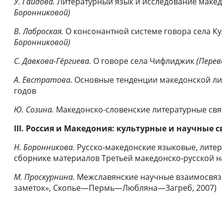
У. Гайдова.
Литературный язык и исследование маке
Боронниковой)
В. Лаброская.
О консонантной системе говора села Ку
Боронниковой)
С. Давкова-Гёргиева.
О говоре села Чифлиджик
(Перев
А. Евстратова.
Основные тенденции македонской лит
годов
Ю. Созина.
Македонско-словенские литературные связ
III. Россия и Македония: культурные и научные с
Н. Боронникова.
Русско-македонские языковые, литер
сборнике материалов Третьей македонско-русской 
М. Проскурнина.
Межславянские научные взаимосвязи
заметок», Скопье—Пермь—Любляна—Загреб, 2007)