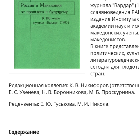
журнала "Вардар" (
славяноведения РАН
издание Института
академии наук и ис
македонских ученых
македонистов.
В книге представле
политических, куль
литературоведчески
сегодня для плодо
стран.
Редакционная коллегия: К. В. Никифоров (ответственн
Е. С. Узенёва, Н. В. Боронникова, М. Б. Проскурнина.
Рецензенты: Е. Ю. Гуськова, М. И. Никола.
Содержание