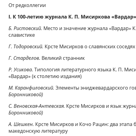
От редколлегии
I. К 100-летию журнала К. П. Мисиркова «Вардар» 
Б. Ристовский.
Место и значение журнала «Вардар» К.
славистике
Г.
Тодоровский.
Крсте Мисирков о славянских соседя
Г. Старделов.
Великий странник
Р. Усикова.
Типология литературного языка К. П. Ми
«Вардар» (к столетию издания)
М. Каранфиловский.
Элементы эниджевардарского го
Боронниковой)
С. Веновская-Антевская.
Крсте Мисирков и язык журн
Боронниковой)
А. Шешкен.
Крсте Мисирков и Кочо Рацин: два этапа 
македонскую литературу