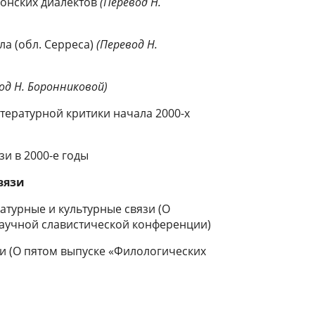
донских диалектов
(Перевод Н.
ла (обл. Серреса)
(Перевод Н.
од Н. Боронниковой)
ературной критики начала 2000-х
и в 2000-е годы
вязи
атурные и культурные связи (О
научной славистической конференции)
 (О пятом выпуске «Филологических