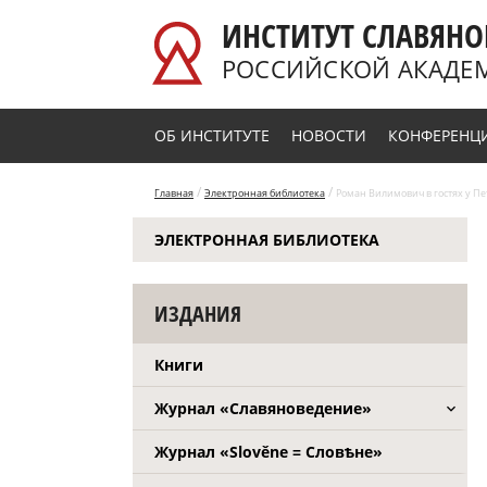
Перейти к основному содержанию
ИНСТИТУТ СЛАВЯНО
РОССИЙСКОЙ АКАДЕ
ОБ ИНСТИТУТЕ
НОВОСТИ
КОНФЕРЕНЦ
/
/
Главная
Электронная библиотека
Роман Вилимович в гостях у Пе
ЭЛЕКТРОННАЯ БИБЛИОТЕКА
ИЗДАНИЯ
Книги
Журнал «Славяноведение»
Журнал «Slověne = Словѣне»