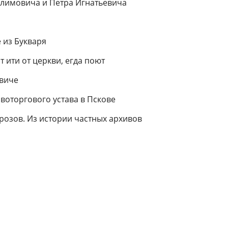
лимовича и Петра Игнатьевича
 из Букваря
т ити от церкви, егда поют
виче
воторгового устава в Пскове
розов. Из истории частных архивов