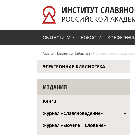
Перейти к основному содержанию
ИНСТИТУТ СЛАВЯНО
РОССИЙСКОЙ АКАДЕ
ОБ ИНСТИТУТЕ
НОВОСТИ
КОНФЕРЕНЦ
/
/
Главная
Электронная библиотека
Римские кирилло-мефодиевские 
ЭЛЕКТРОННАЯ БИБЛИОТЕКА
ИЗДАНИЯ
Книги
Журнал «Славяноведение»
Журнал «Slověne = Словѣне»