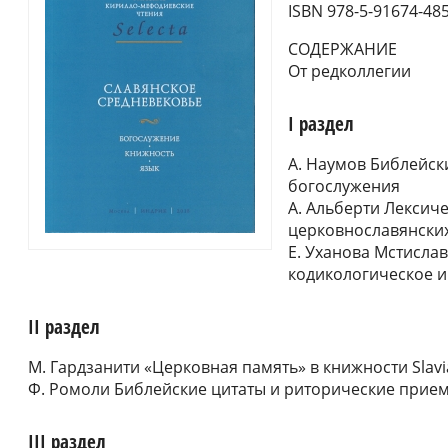
ISBN 978-5-91674-485
СОДЕРЖАНИЕ
От редколлегии
I раздел
А. Наумов Библейски
богослужения
А. Альберти Лексич
церковнославянски
Е. Уханова Мстислав
кодикологическое и
II раздел
М. Гардзанити «Церковная память» в книжности Slav
Ф. Ромоли Библейские цитаты и риторические прием
III раздел