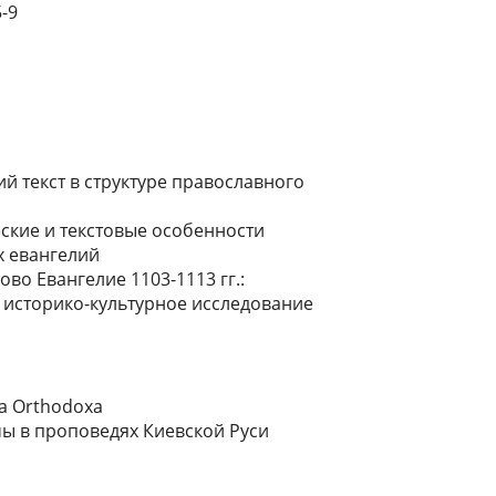
-9
й текст в структуре православного
еские и текстовые особенности
х евангелий
ово Евангелие 1103-1113 гг.:
 историко-культурное исследование
ia Orthodoxa
ы в проповедях Киевской Руси