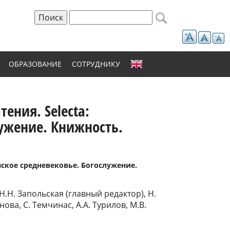
Поиск
Форма поиска
ОБРАЗОВАНИЕ
СОТРУДНИКУ
ения. Selecta:
лужение. Книжность.
нское средневековье. Богослужение.
Н.Н. Запольская (главный редактор), Н.
ова, С. Темчинас, А.А. Турилов, М.В.