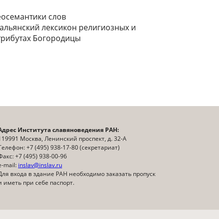
еосемантики слов
тальянский лексикон религиозных и
трибутах Богородицы
Адрес Института славяноведения РАН:
119991 Москва, Ленинский проспект, д. 32-А
Телефон: +7 (495) 938-17-80 (секретариат)
Факс: +7 (495) 938-00-96
e-mail:
inslav@inslav.ru
Для входа в здание РАН необходимо заказать пропуск
и иметь при себе паспорт.