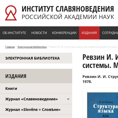
Перейти к основному содержанию
ИНСТИТУТ СЛАВЯНОВЕДЕНИЯ
РОССИЙСКОЙ АКАДЕМИИ НАУК
ОБ ИНСТИТУТЕ
НОВОСТИ
КОНФЕРЕНЦИИ
ИЗДАНИЯ
СОТРУДН
/
/
Главная
Электронная библиотека
Ревзин И. И. Структура языка как моделирующей системы. М
Ревзин И. 
ЭЛЕКТРОННАЯ БИБЛИОТЕКА
системы. М
ИЗДАНИЯ
Ревзин И. И. Стр
1978.
Книги
Журнал «Славяноведение»
Журнал «Slověne = Словѣне»