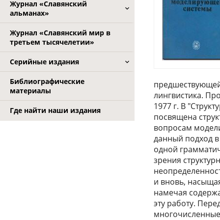
Журнал «Славянский
альманах»
Журнал «Славянский мир в
третьем тысячелетии»
Серийные издания
Библиографические
предшествующей 
материалы
лингвистика. Пр
1977 г. В "Струк
Где найти наши издания
посвящена струк
вопросам модели
данный подход в
одной грамматич
зрения структур
неопределенност
и вновь, насыща
намечая содержа
эту работу. Пере
многочисленные