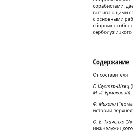
сорабистами, да
вызывающими спо
с основными раб
сборник особенн
серболужицкого 
Содержание
От составителя
Г. Шустер-Шевц
(
М. И. Ермаковой)
Ф. Михали
(Герма
истории верхнел
О. Б. Ткаченко
(У
нижнелужицкого 