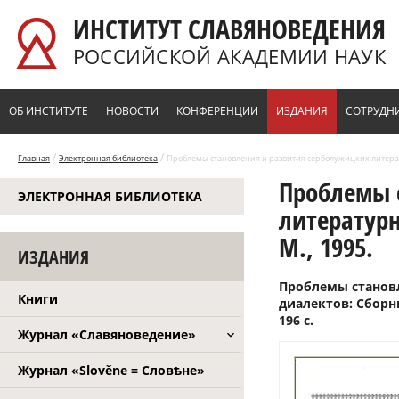
Перейти к основному содержанию
ИНСТИТУТ СЛАВЯНОВЕДЕНИЯ
РОССИЙСКОЙ АКАДЕМИИ НАУК
ОБ ИНСТИТУТЕ
НОВОСТИ
КОНФЕРЕНЦИИ
ИЗДАНИЯ
СОТРУДН
/
/
Главная
Электронная библиотека
Проблемы становления и развития серболужицких литерату
Проблемы 
ЭЛЕКТРОННАЯ БИБЛИОТЕКА
литературн
М., 1995.
ИЗДАНИЯ
Проблемы станов
Книги
диалектов: Сборни
196 с.
Журнал «Славяноведение»
Журнал «Slověne = Словѣне»