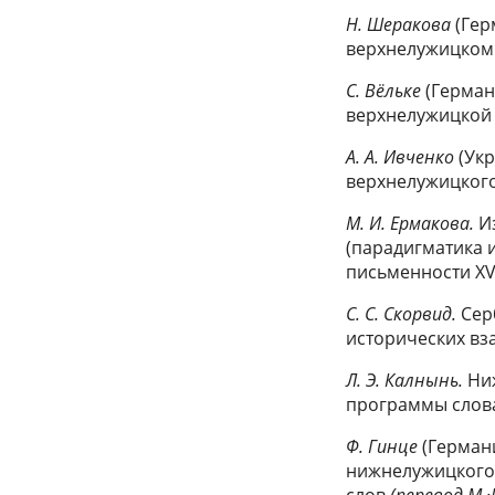
Н. Шеракова
(Гер
верхнелужицком
С. Вёльке
(Герман
верхнелужицкой
А. А. Ивченко
(Ук
верхнелужицког
М. И. Ермакова.
Из
(парадигматика 
письменности XVI
С. С. Скорвид.
Сер
исторических вз
Л. Э. Калнынь.
Ни
программы слов
Ф. Гинце
(Герман
нижнелужицког
слов
(перевод М.
·