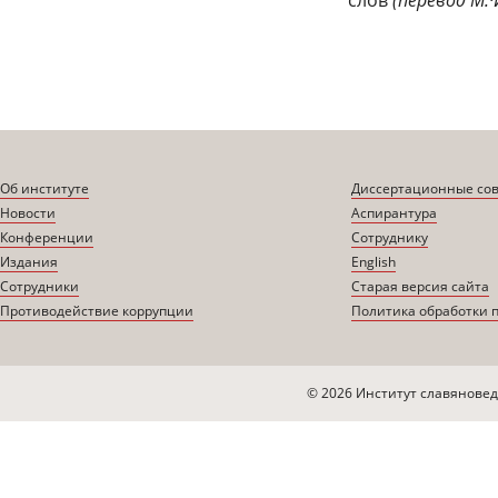
Об институте
Диссертационные со
Новости
Аспирантура
Конференции
Сотруднику
Издания
English
Сотрудники
Старая версия сайта
Противодействие коррупции
Политика обработки 
© 2026 Институт славяновед