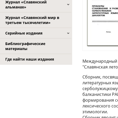
Журнал «Славянский
альманах»
Журнал «Славянский мир в
третьем тысячелетии»
Серийные издания
Библиографические
материалы
Где найти наши издания
Международный ф
"Славянская лет
Сборник, посвя
литературных яз
серболужицкому 
балканистики РА
формирования се
лексического со
этимологии.
Сборник вводит 