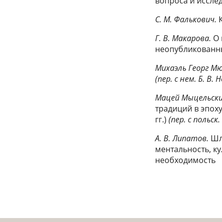
вопроса и иссле
С. М. Фалькович.
К
Г. В. Макарова.
О 
неопубликованн
Михаэль Георг Мю
(пер. с нем. Б. В. 
Мацей Мыцельски
традиций в эпох
гг.)
(пер. с польск
А. В. Липатов.
Шл
ментальность, к
необходимость