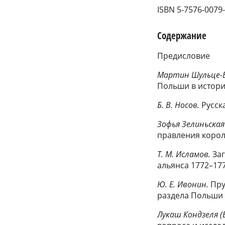
ISBN 5-7576-0079
Содержание
Предисловие
Мартин Шульце-В
Польши в истор
Б. В. Носов.
Русска
Зофья Зелиньская
правления корол
Т. М. Исламов.
Заг
альянса 1772–177
Ю. Е. Ивонин.
Пру
раздела Польши
Лукаш Кондзеля 