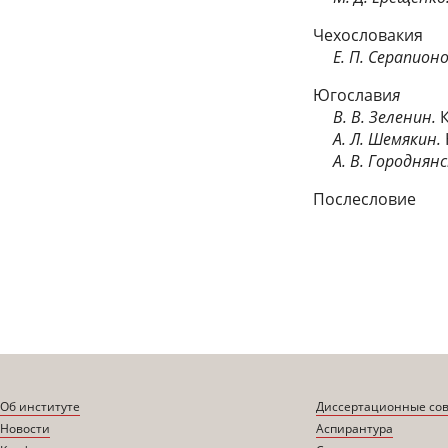
Чехословакия
Е. П. Серапион
Югослави
я
В. В. Зеленин.
К
А. Л. Шемякин.
А. В. Городнянс
Послесловие
Об институте
Диссертационные со
Новости
Аспирантура