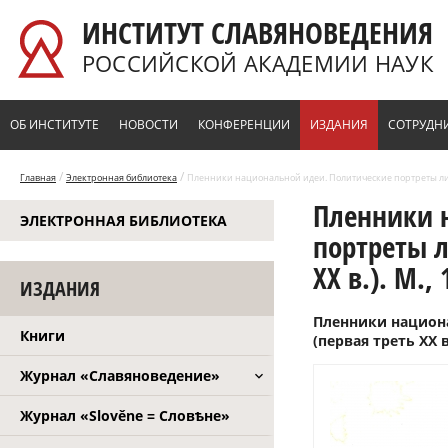
Перейти к основному содержанию
ИНСТИТУТ СЛАВЯНОВЕДЕНИЯ
РОССИЙСКОЙ АКАДЕМИИ НАУК
ОБ ИНСТИТУТЕ
НОВОСТИ
КОНФЕРЕНЦИИ
ИЗДАНИЯ
СОТРУДН
/
/
Главная
Электронная библиотека
Пленники национальной идеи. Политические портреты лидер
Пленники 
ЭЛЕКТРОННАЯ БИБЛИОТЕКА
портреты л
XX в.). М., 
ИЗДАНИЯ
Пленники национ
Книги
(первая треть XX 
Журнал «Славяноведение»
Журнал «Slověne = Словѣне»