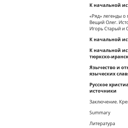
К начальной ис
«Ряд» легенды о
Вещий Олег. Исто
Игорь Старый и 
К начальной ис
К начальной ис
тюркско-иранс
Язычество и от
языческих слав
Русское христи
источники
Заключение. Крещ
Summary
Литература