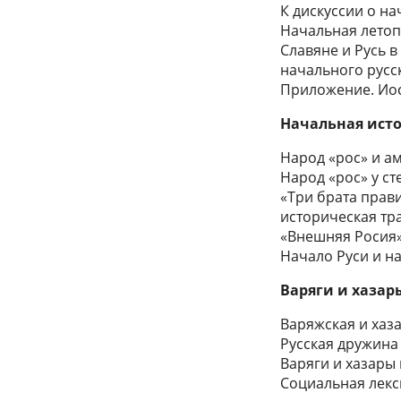
К дискуссии о н
Начальная летоп
Славяне и Русь 
начального русс
Приложение. Ио
Начальная исто
Народ «рос» и а
Народ «рос» у с
«Три брата прав
историческая тр
«Внешняя Росия»
Начало Руси и на
Варяги и хазар
Варяжская и хаз
Русская дружина
Варяги и хазары 
Социальная лекс