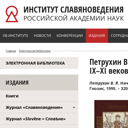
Перейти к основному содержанию
ИНСТИТУТ СЛАВЯНОВЕДЕНИЯ
РОССИЙСКОЙ АКАДЕМИИ НАУК
ОБ ИНСТИТУТЕ
НОВОСТИ
КОНФЕРЕНЦИИ
ИЗДАНИЯ
СОТРУДН
/
/
Главная
Электронная библиотека
Петрухин В. Я. Начало этнокультурной истории Руси IX–XI ве
Петрухин В
ЭЛЕКТРОННАЯ БИБЛИОТЕКА
IX–XI веков
ИЗДАНИЯ
Петрухин В. Я.
Нач
Гнозис, 1995. – 320
Книги
Журнал «Славяноведение»
Журнал «Slověne = Словѣне»