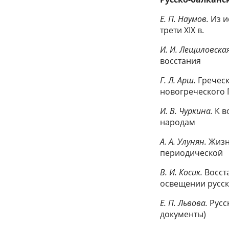
Е. П. Наумов.
Из и
трети XIX в.
И. И. Лещиловска
восстания
Г. Л. Арш.
Греческ
новогреческого
И. В. Чуркина.
К в
народам
A. А. Улунян.
Жизн
периодической п
B. И. Косик.
Восст
освещении русск
Е. П. Львова.
Русс
документы)