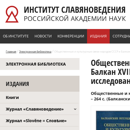
Перейти к основному содержанию
ИНСТИТУТ СЛАВЯНОВЕДЕНИЯ
РОССИЙСКОЙ АКАДЕМИИ НАУК
ОБ ИНСТИТУТЕ
НОВОСТИ
КОНФЕРЕНЦИИ
ИЗДАНИЯ
СОТРУДН
/
/
Главная
Электронная библиотека
Общественные и культурные связи народов СССР и Балкан XVI
Общественн
ЭЛЕКТРОННАЯ БИБЛИОТЕКА
Балкан XVI
исследован
ИЗДАНИЯ
Общественные и ку
Книги
– 264 с. (Балканск
Журнал «Славяноведение»
Журнал «Slověne = Словѣне»