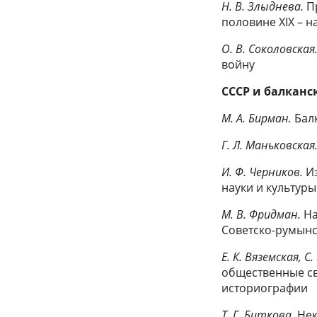
Н. В. Злыднева.
П
половине XIX – на
О. В. Соколовская
войну
СССР и балканс
М. А. Бирман.
Бал
Г. Л. Маньковская
И. Ф. Черников.
И
науки и культуры 
М. В. Фридман.
На
Советско-румын
Е. К. Вяземская, 
общественные свя
историографии
Т. Г. Биткова.
Нек