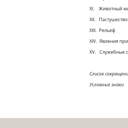
XI. Животный м
XII. Пастушество
XIII. Рельеф
XIV. Явления пр
XV. Служебные 
Слисок сокращен
Условные знаки