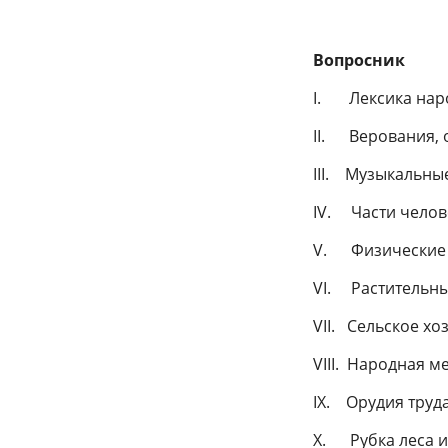
Вопросник
I. Лексика нар
II. Верования, 
III. Музыкальны
IV. Части челов
V. Физические о
VI. Растительн
VII. Сельское хо
VIII. Народная м
IX. Орудия труда
X. Рубка леса и