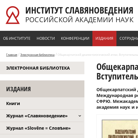
Перейти к основному содержанию
ИНСТИТУТ СЛАВЯНОВЕДЕНИЯ
РОССИЙСКОЙ АКАДЕМИИ НАУК
ОБ ИНСТИТУТЕ
НОВОСТИ
КОНФЕРЕНЦИИ
ИЗДАНИЯ
СОТРУДН
/
/
Главная
Электронная библиотека
Общекарпатский диалектологический атлас. Вступительный
Общекарпа
ЭЛЕКТРОННАЯ БИБЛИОТЕКА
Вступитель
ИЗДАНИЯ
Общекарпатский д
Международная ре
СФРЮ. Межакадем
Книги
академия наук и и
Журнал «Славяноведение»
Журнал «Slověne = Словѣне»