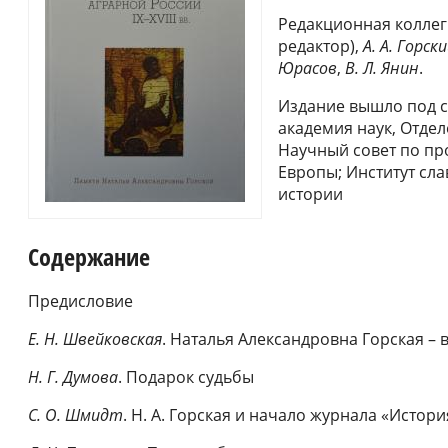
Редакционная коллег
редактор),
А. А. Горск
Юрасов
,
В. Л. Янин
.
Издание вышло под 
академия наук, Отде
Научный совет по пр
Европы; Институт сл
истории
Содержание
Предисловие
Е. Н. Швейковская
. Наталья Александровна Горская – 
Н. Г. Думова
. Подарок судьбы
С. О. Шмидт
. Н. А. Горская и начало журнала «Истор