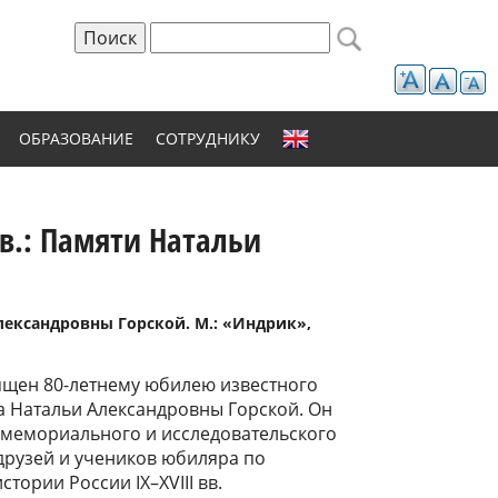
Поиск
Форма поиска
ОБРАЗОВАНИЕ
СОТРУДНИКУ
вв.: Памяти Натальи
Александровны Горской. М.: «Индрик»,
ящен 80-летнему юбилею известного
а Натальи Александровны Горской. Он
мемориального и исследовательского
 друзей и учеников юбиляра по
ории России IX–XVIII вв.