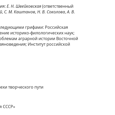
ия:
Е. Н. Швейковская
(ответственный
ий
,
С. М. Каштанов
,
Н. В. Соколова
,
А. В.
следующими грифами: Российская
ление историко-филологических наук;
облемам аграрной истории Восточной
авяноведения; Институт российской
вехи творческого пути
ия СССР»