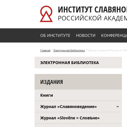
Перейти к основному содержанию
ИНСТИТУТ СЛАВЯНО
РОССИЙСКОЙ АКАДЕ
ОБ ИНСТИТУТЕ
НОВОСТИ
КОНФЕРЕНЦ
/
/
Главная
Электронная библиотека
Образы аграрной России IX–XVI
ЭЛЕКТРОННАЯ БИБЛИОТЕКА
ИЗДАНИЯ
Книги
Журнал «Славяноведение»
Журнал «Slověne = Словѣне»