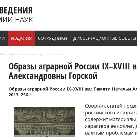
ВЕДЕНИЯ
МИИ НАУК
ИИ
ИЗДАНИЯ
СОТРУДНИКИ
ДИССЕРТАЦИОННЫЕ СОВЕТЫ
II вв.: Памяти Натальи Александровны Горской
Образы аграрной России IX–XVIII 
Александровны Горской
Образы аграрной России IX–XVIII вв.: Памяти Натальи 
2013. 256 с.
Сборник статей посв
российского историк
содержит материалы 
характера ее коллег,
важным проблемам ист