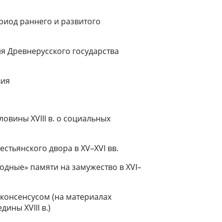
ериод раннего и развитого
я Древнерусского государства
вия
овины XVIII в. о социальных
стьянского двора в XV–XVI вв.
одные» памяти на замужество в XVI–
 консенсусом (на материалах
ины XVIII в.)