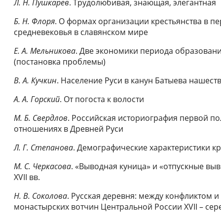
Л. Н. Пушкарев
. Трудолюбивая, знающая, элегантная
Б. Н. Флоря
. О формах организации крестьянства в п
средневековья в славянском мире
Е. А. Мельникова
. Две экономики периода образовани
(постановка проблемы)
В. А. Кучкин
. Население Руси в канун Батыева нашест
А. А. Горский
. От погоста к волости
М. Б. Свердлов
. Российская историография первой пол
отношениях в Древней Руси
Л. Г. Степанова
. Демографические характеристики кре
М. С. Черкасова
. «Выводная куница» и «отпускные выв
XVII вв.
Н. В. Соколова
. Русская деревня: между конфликтом и
монастырских вотчин Центральной России XVII – серед