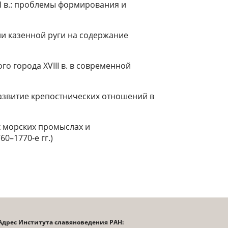
II в.: проблемы формирования и
ии казенной руги на содержание
го города XVIII в. в современной
азвитие крепостнических отношений в
х морских промыслах и
0–1770-е гг.)
Адрес Института славяноведения РАН: