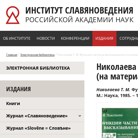
Перейти к основному содержанию
ИНСТИТУТ СЛАВЯНОВЕДЕНИЯ
РОССИЙСКОЙ АКАДЕМИИ НАУК
ОБ ИНСТИТУТЕ
НОВОСТИ
КОНФЕРЕНЦИИ
ИЗДАНИЯ
СОТРУДН
/
/
Главная
Электронная библиотека
Николаева Т. М. Функции частиц в высказывании (на матери
Николаева
ЭЛЕКТРОННАЯ БИБЛИОТЕКА
(на матери
ИЗДАНИЯ
Николаева Т. М.
Фу
М.: Наука, 1985. – 1
Книги
Журнал «Славяноведение»
Журнал «Slověne = Словѣне»