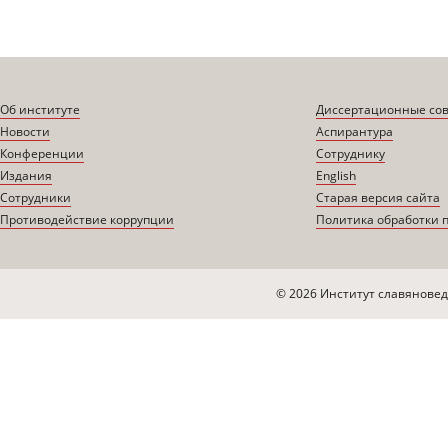
Об институте
Диссертационные со
Новости
Аспирантура
Конференции
Сотруднику
Издания
English
Сотрудники
Старая версия сайта
Противодействие коррупции
Политика обработки 
© 2026 Институт славяновед