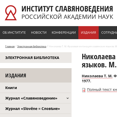
Перейти к основному содержанию
ИНСТИТУТ СЛАВЯНОВЕДЕНИЯ
РОССИЙСКОЙ АКАДЕМИИ НАУК
ОБ ИНСТИТУТЕ
НОВОСТИ
КОНФЕРЕНЦИИ
ИЗДАНИЯ
СОТРУДН
/
/
Главная
Электронная библиотека
Николаева Т. М. Фразовая интонация славянских языков. М.
Николаева 
ЭЛЕКТРОННАЯ БИБЛИОТЕКА
языков. М.
ИЗДАНИЯ
Николаева Т. М.
Фр
1977.
Книги
Полный текст к
Журнал «Славяноведение»
Журнал «Slověne = Словѣне»