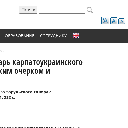
Поиск
Форма поиска
ОБРАЗОВАНИЕ
СОТРУДНИКУ
001.
варь карпатоукраинского
ским очерком и
ого торуньского говора с
 232 с.