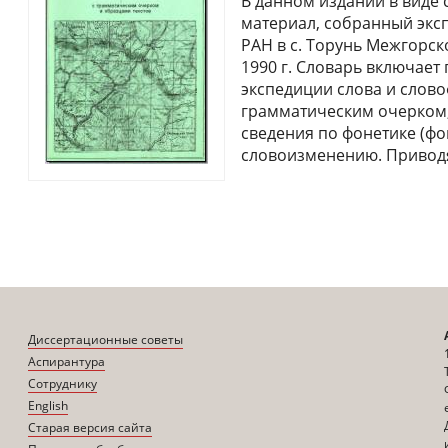
В данном издании в виде 
материал, собранный экс
РАН в с. Торунь Межгорск
1990 г. Словарь включает
экспедиции слова и слов
грамматическим очерком
сведения по фонетике (ф
словоизменению. Приводя
Диссертационные советы
Аспирантура
Сотруднику
English
Старая версия сайта