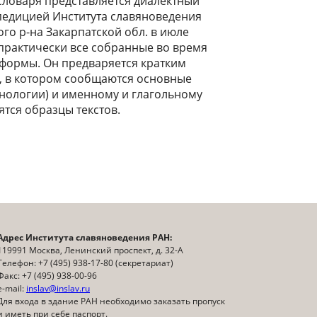
словаря представляется диалектный
педицией Института славяноведения
ого р-на Закарпатской обл. в июле
 практически все собранные во время
оформы. Он предваряется кратким
, в котором сообщаются основные
онологии) и именному и глагольному
тся образцы текстов.
Адрес Института славяноведения РАН:
119991 Москва, Ленинский проспект, д. 32-А
Телефон: +7 (495) 938-17-80 (секретариат)
Факс: +7 (495) 938-00-96
e-mail:
inslav@inslav.ru
Для входа в здание РАН необходимо заказать пропуск
и иметь при себе паспорт.