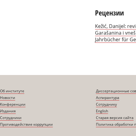
Рецензии
Kežić, Danijel: rev
Garašanina i vnešn
Jahrbücher für Ges
Об институте
Диссертационные со
Новости
Аспирантура
Конференции
Сотруднику
Издания
English
Сотрудники
Старая версия сайта
Противодействие коррупции
Политика обработки 