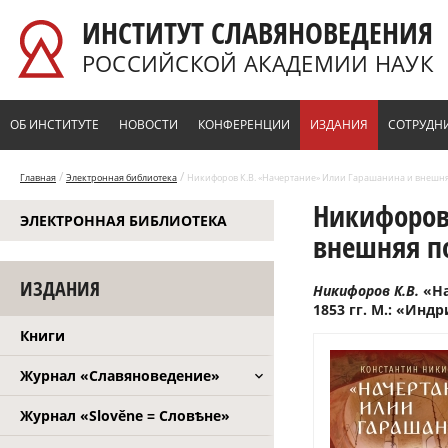
Перейти к основному содержанию
ИНСТИТУТ СЛАВЯНОВЕДЕНИЯ
РОССИЙСКОЙ АКАДЕМИИ НАУК
ОБ ИНСТИТУТЕ
НОВОСТИ
КОНФЕРЕНЦИИ
ИЗДАНИЯ
СОТРУДН
/
/
Главная
Электронная библиотека
Никифоров К.В. «Начертание» Илии Гарашанина и внешняя 
Никифоров
ЭЛЕКТРОННАЯ БИБЛИОТЕКА
внешняя по
ИЗДАНИЯ
Никифоров К.В.
«Н
1853 гг. М.: «Индри
Книги
Журнал «Славяноведение»
Журнал «Slověne = Словѣне»